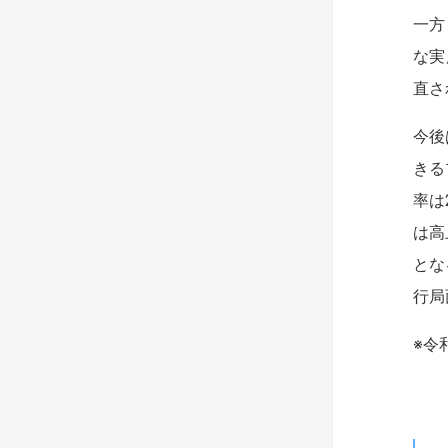
一方
な実
直さ
今後
きる
率は
は高
とな
行局
※令