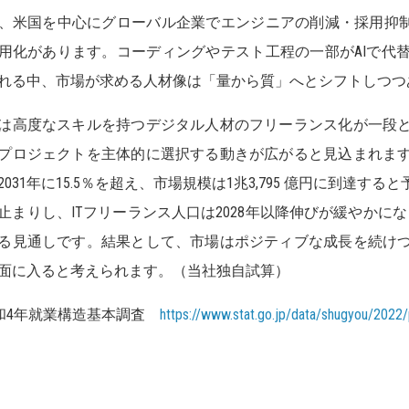
、米国を中心にグローバル企業でエンジニアの削減・採用抑制
用化があります。コーディングやテスト工程の一部がAIで代
れる中、市場が求める人材像は「量から質」へとシフトしつつ
は高度なスキルを持つデジタル人材のフリーランス化が一段
プロジェクトを主体的に選択する動きが広がると見込まれま
2031年に15.5％を超え、市場規模は1兆3,795 億円に到達
止まりし、ITフリーランス人口は2028年以降伸びが緩やかになり、2
る見通しです。結果として、市場はポジティブな成長を続け
面に入ると考えられます。（当社独自試算）
和4年就業構造基本調査
https://www.stat.go.jp/data/shugyou/2022/p