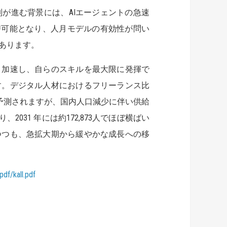
が進む背景には、AIエージェントの急速
替可能となり、人月モデルの有効性が問い
あります。
と加速し、自らのスキルを最大限に発揮で
す。デジタル人材におけるフリーランス比
すると予測されますが、国内人口減少に伴い供給
031 年には約172,873人でほぼ横ばい
つつも、急拡大期から緩やかな成長への移
df/kall.pdf