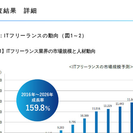
査結果
詳細
：
IT
フリーランスの動向（図
1
～2
）
1】IT
フリーラン
ス
業界の市場規模と人材動
向