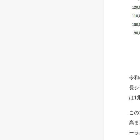
令和
長シ
は1
この
高ま
ーラ