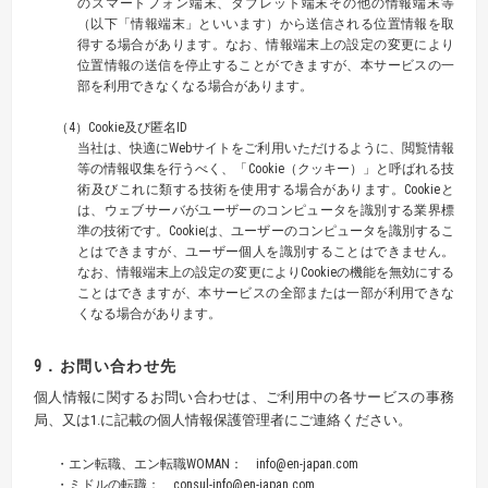
のスマートフォン端末、タブレット端末その他の情報端末等
（以下「情報端末」といいます）から送信される位置情報を取
得する場合があります。なお、情報端末上の設定の変更により
位置情報の送信を停止することができますが、本サービスの一
部を利用できなくなる場合があります。
（4）Cookie及び匿名ID
当社は、快適にWebサイトをご利用いただけるように、閲覧情報
等の情報収集を行うべく、「Cookie（クッキー）」と呼ばれる技
術及びこれに類する技術を使用する場合があります。Cookieと
は、ウェブサーバがユーザーのコンピュータを識別する業界標
準の技術です。Cookieは、ユーザーのコンピュータを識別するこ
とはできますが、ユーザー個人を識別することはできません。
なお、情報端末上の設定の変更によりCookieの機能を無効にする
ことはできますが、本サービスの全部または一部が利用できな
くなる場合があります。
9．お問い合わせ先
個人情報に関するお問い合わせは、ご利用中の各サービスの事務
局、又は1.に記載の個人情報保護管理者にご連絡ください。
・エン転職、エン転職WOMAN： info@en-japan.com
・ミドルの転職： consul-info@en-japan.com