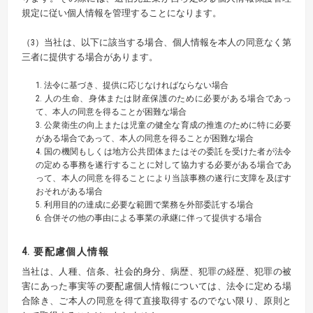
規定に従い個人情報を管理することになります。
（3）当社は、以下に該当する場合、個人情報を本人の同意なく第
三者に提供する場合があります。
1. 法令に基づき、提供に応じなければならない場合
2. 人の生命、身体または財産保護のために必要がある場合であっ
て、本人の同意を得ることが困難な場合
3. 公衆衛生の向上または児童の健全な育成の推進のために特に必要
がある場合であって、本人の同意を得ることが困難な場合
4. 国の機関もしくは地方公共団体またはその委託を受けた者が法令
の定める事務を遂行することに対して協力する必要がある場合であ
って、本人の同意を得ることにより当該事務の遂行に支障を及ぼす
おそれがある場合
5. 利用目的の達成に必要な範囲で業務を外部委託する場合
6. 合併その他の事由による事業の承継に伴って提供する場合
4. 要配慮個人情報
当社は、人種、信条、社会的身分、病歴、犯罪の経歴、犯罪の被
害にあった事実等の要配慮個人情報については、法令に定める場
合除き、ご本人の同意を得て直接取得するのでない限り、原則と