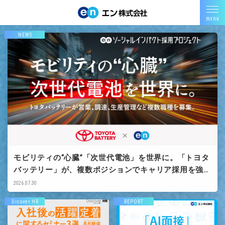
NEWS
モビリティの“心臓”「次世代電池」を世界に。「トヨタ
バッテリー」が、複数ポジションでキャリア採用を強
化。
2026.07.30
Dicover HR
REPORT