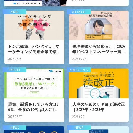
2026.07.15
AMBI
en soku!
トンボ鉛筆、バンダイ…｜マ
整理整頓から始める。｜2026
ーケティング先進企業で築く
年1Qベストマネージャー賞
キャリア
山本さん
2026.07.28
2026.07.22
REPORT
人事のミカタ
現在、副業をしている方は2
人事のためのサキヨミ法改正
6％。最多の40代は3人に1人
｜2027年・2028年
が該当。
2026.07.27
2026.07.01
NEWS
NEWS