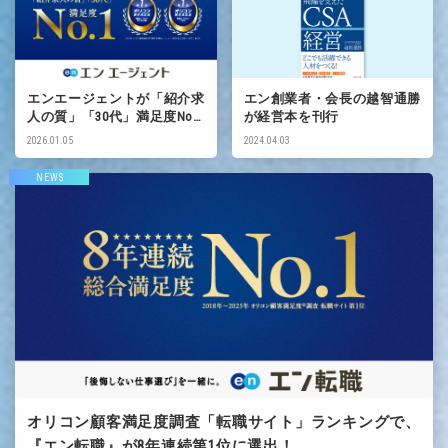
エンエージェントが「紹介求
エン創業者・会長の越智通勝
人の質」「30代」満足度No.1
が経営本を刊行
に選出！
2026.01.05
2024.04.03
NEWS
オリコン顧客満足度調査「転職サイト」ランキングで、
『エン転職』が8年連続第1位に選出！