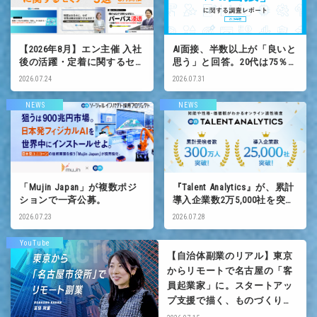
【2026年8月】エン主催 入社
AI面接、半数以上が「良いと
後の活躍・定着に関するセミ
思う」と回答。20代は75％が
ナー
好印象。
2026.07.24
2026.07.31
NEWS
NEWS
「Mujin Japan」が複数ポジ
『Talent Analytics』が、累計
ションで一斉公募。
導入企業数2万5,000社を突
破！
2026.07.23
2026.07.28
YouTube
【自治体副業のリアル】東京
からリモートで名古屋の「客
員起業家」に。スタートアッ
プ支援で描く、ものづくりの
未来