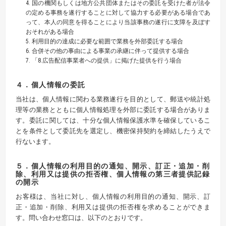
4. 国の機関もしくは地方公共団体またはその委託を受けた者が法令
の定める事務を遂行することに対して協力する必要がある場合であ
って、本人の同意を得ることにより当該事務の遂行に支障を及ぼす
おそれがある場合
5. 利用目的の達成に必要な範囲で業務を外部委託する場合
6. 合併その他の事由による事業の承継に伴って提供する場合
7. 「8.広告配信事業者への提供」に掲げた提供を行う場合
４．個人情報の委託
当社は、個人情報に関わる業務遂行を目的として、郵送や統計処
理等の業務とともに個人情報処理を外部に委託する場合がありま
す。委託に関しては、十分な個人情報保護水準を確保しているこ
とを条件として委託先を選定し、機密保持契約を締結したうえで
行ないます。
５．個人情報の利用目的の通知、開示、訂正・追加・削
除、利用又は提供の拒否権、個人情報の第三者提供記録
の開示
お客様は、当社に対し、個人情報の利用目的の通知、開示、訂
正・追加・削除、利用又は提供の拒否権を求めることができま
す。問い合わせ窓口は、以下のとおりです。