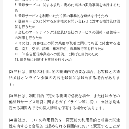
5. 登録サービスに関する規約に定めた当社の実施事項を遂行するた
め
6. 登録サービスを利用いただく際の事務的な連絡を行うため
7. 登録サービスに関するお客様のお問い合わせに対する検討及び回
答を行うため
8. 当社のマーケティング活動及び当社のサービスの開発・改善等へ
の利用を行うため
9. その他、お客様との間の業務や取引に関して相互に発生する連
絡、協力、交渉、請求、権利行使、義務履行等を行うため
10. 「8.広告配信事業者への提供」に掲げた目的のため
11. 前各項に付随する事項を行うため
(2) 当社は、前項の利用目的の範囲内で必要な場合、お客様との通
話又はオンライン会議の内容を録音又は録画する場合がありま
す。
(3) 当社は、利用目的で定める範囲で必要な場合、または法令その
他登録サービス運営に関するガイドライン等に従い、当社は別途
定める期間内でその個人情報を保有する場合があります。
(4) 当社は、（1）の利用目的を、変更前の利用目的と相当の関連
性を有すると合理的に認められる範囲内において変更することが