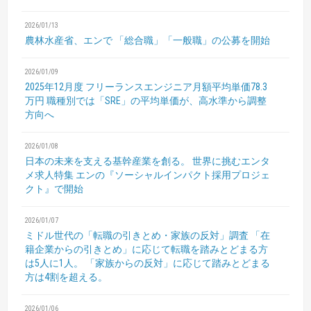
2026/01/13
農林水産省、エンで
「総合職」「一般職」の公募を開始
2026/01/09
2025年12月度 フリーランスエンジニア月額平均単価78.3
万円
職種別では「SRE」の平均単価が、高水準から調整
方向へ
2026/01/08
日本の未来を支える基幹産業を創る。
世界に挑むエンタ
メ求人特集
エンの『ソーシャルインパクト採用プロジェ
クト』で開始
2026/01/07
ミドル世代の「転職の引きとめ・家族の反対」調査
「在
籍企業からの引きとめ」に応じて転職を踏みとどまる方
は5人に1人。
「家族からの反対」に応じて踏みとどまる
方は4割を超える。
2026/01/06