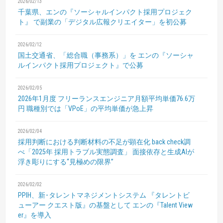
2026/02/13
千葉県、エンの『ソーシャルインパクト採用プロジェク
ト』
で副業の「デジタル広報クリエイター」を初公募
2026/02/12
国土交通省、「総合職（事務系）」を
エンの『ソーシャ
ルインパクト採用プロジェクト』で公募
2026/02/05
2026年1月度 フリーランスエンジニア月額平均単価76.6万
円
職種別では「VPoE」の平均単価が急上昇
2026/02/04
採用判断における判断材料の不足が顕在化
back check調
べ「2025年 採用トラブル実態調査」
面接依存と生成AIが
浮き彫りにする“見極めの限界”
2026/02/02
PPIH、新･タレントマネジメントシステム
『タレントビ
ューアー クエスト版』の基盤として
エンの『Talent View
er』を導入