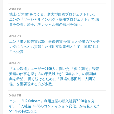
2026/06/25
地上に“太陽”をつくる。超大型国際プロジェクト
ITER、
エンの『ソーシャルインパクト採用プロジェクト』で
職
員を公募。若手ポテンシャル層の採用を強化。
2026/06/25
エン「求人広告賞2025」最優秀賞 受賞
人と企業のマッチ
ングにもっとも貢献した採用支援事例として、通算13回
目の受賞
2026/06/23
『エン派遣』ユーザー2100人に聞いた 「働く期間」調査
派遣の仕事を探す方の半数以上が「3年以上」の長期就
業を希望。
長く続けるために「職場の雰囲気・人間関
係」を重要視する方が多数。
2026/06/19
エン、『HR OnBoard』利用企業の新入社員7,000名を分
析。
「入社後1年間のコンディション変化」から見えた2
5年卒の特徴とは。