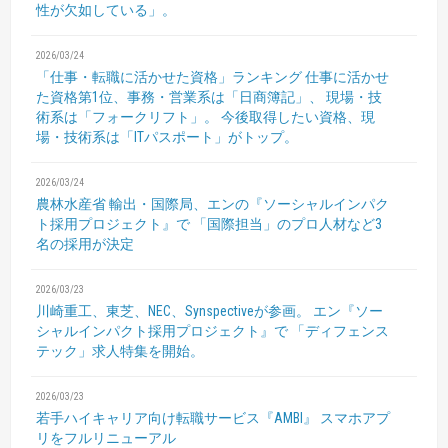
性が欠如している」。
2026/03/24
「仕事・転職に活かせた資格」ランキング
仕事に活かせ
た資格第1位、事務・営業系は「日商簿記」、
現場・技
術系は「フォークリフト」。
今後取得したい資格、現
場・技術系は「ITパスポート」がトップ。
2026/03/24
農林水産省 輸出・国際局、エンの『ソーシャルインパク
ト採用プロジェクト』で
「国際担当」のプロ人材など3
名の採用が決定
2026/03/23
川崎重工、東芝、NEC、Synspectiveが参画。
エン『ソー
シャルインパクト採用プロジェクト』で
「ディフェンス
テック」求人特集を開始。
2026/03/23
若手ハイキャリア向け転職サービス『AMBI』
スマホアプ
リをフルリニューアル