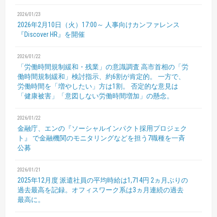
2026/01/23
2026年2月10日（火）17:00～
人事向けカンファレンス
『Discover HR』を開催
2026/01/22
「労働時間規制緩和・残業」の意識調査
高市首相の「労
働時間規制緩和」検討指示、約6割が肯定的。
一方で、
労働時間を「増やしたい」方は1割。
否定的な意見は
「健康被害」「意図しない労働時間増加」の懸念。
2026/01/22
金融庁、エンの『ソーシャルインパクト採用プロジェク
ト』
で金融機関のモニタリングなどを担う7職種を一斉
公募
2026/01/21
2025年12月度 派遣社員の平均時給は1,714円
2ヵ月ぶりの
過去最高を記録。オフィスワーク系は3ヵ月連続の過去
最高に。