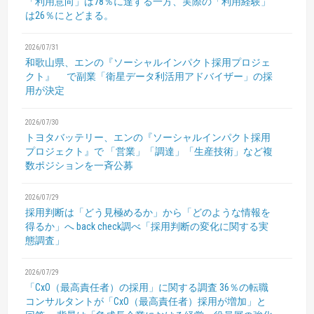
「利用意向」は78％に達する一方、実際の「利用経験」
は26％にとどまる。
2026/07/31
和歌山県、エンの『ソーシャルインパクト採用プロジェ
クト』
で副業「衛星データ利活用アドバイザー」の採
用が決定
2026/07/30
トヨタバッテリー、エンの『ソーシャルインパクト採用
プロジェクト』で
「営業」「調達」「生産技術」など複
数ポジションを一斉公募
2026/07/29
採用判断は「どう見極めるか」から「どのような情報を
得るか」へ
back check調べ「採用判断の変化に関する実
態調査」
2026/07/29
「CxO（最高責任者）の採用」に関する調査
36％の転職
コンサルタントが「CxO（最高責任者）採用が増加」と