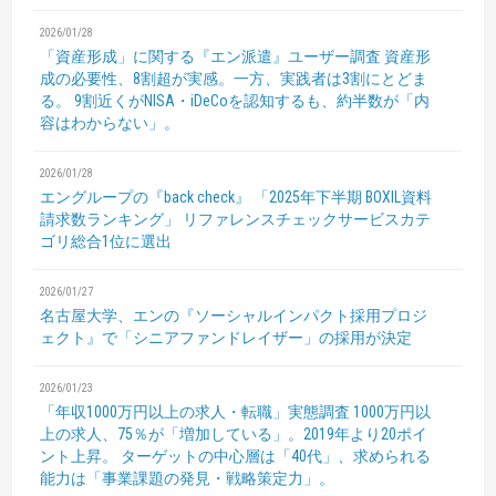
2026/01/28
「資産形成」に関する『エン派遣』ユーザー調査
資産形
成の必要性、8割超が実感。一方、実践者は3割にとどま
る。
9割近くがNISA・iDeCoを認知するも、約半数が「内
容はわからない」。
2026/01/28
エングループの『back check』
「2025年下半期 BOXIL資料
請求数ランキング」
リファレンスチェックサービスカテ
ゴリ総合1位に選出
2026/01/27
名古屋大学、エンの『ソーシャルインパクト採用プロジ
ェクト』で「シニアファンドレイザー」の採用が決定
2026/01/23
「年収1000万円以上の求人・転職」実態調査
1000万円以
上の求人、75％が「増加している」。2019年より20ポイ
ント上昇。
ターゲットの中心層は「40代」、求められる
能力は「事業課題の発見・戦略策定力」。