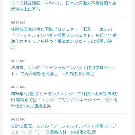
で「入社後活躍」を科学し、日本の労働力不足解消と生
産性向上に寄与
2026/04/09
核融合研究に挑む国際プロジェクト「ITER」、
エンの
『ソーシャルインパクト採用プロジェクト』を通じて
約
30年のキャリアを持つ「電気エンジニア」の採用が決
定。
2026/04/08
法務省、エンの『ソーシャルインパクト採用プロジェク
ト』
で総合職等を公募し、5名の採用が決定
2026/04/07
2026年3月度 フリーランスエンジニア月額平均単価78.0万
円
職種別では「エンジニアリングマネージャー」の平均
単価が4ヵ月連続上昇
2026/04/07
会計検査院、エンの『ソーシャルインパクト採用プロジ
ェクト』で
「データ戦略人材」の採用が決定