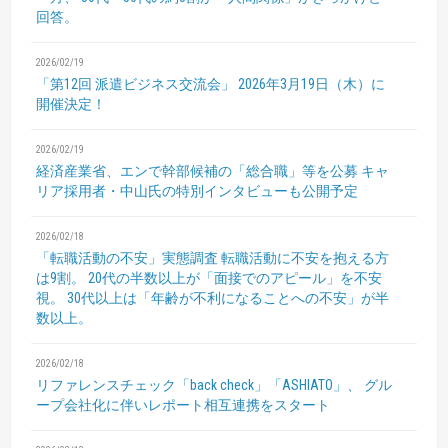
回答。
2026/02/19
「第12回 派遣ビジネス交流会」
2026年3月19日（木）に
開催決定！
2026/02/19
経済産業省、エンで幹部候補の「総合職」等を公募
キャ
リア採用者・中山氏の特別インタビューも公開予定
2026/02/18
「転職活動の不安」実態調査
転職活動に不安を抱える方
は9割。
20代の半数以上が「面接でのアピール」を不安
視。
30代以上は「年齢が不利になることへの不安」が半
数以上。
2026/02/18
リファレンスチェック「back check」「ASHIATO」、
グル
ープ会社化に伴いレポート相互連携をスタート