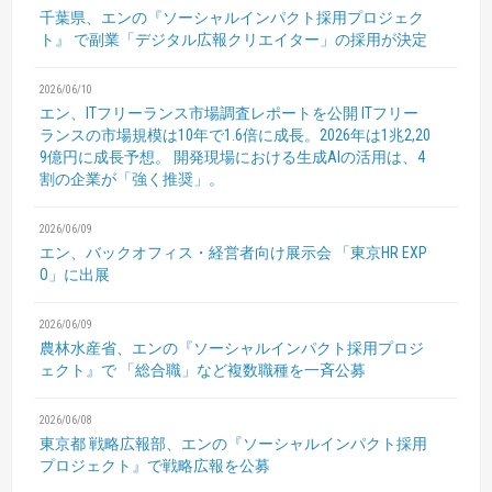
千葉県、エンの『ソーシャルインパクト採用プロジェク
ト』
で副業「デジタル広報クリエイター」の採用が決定
2026/06/10
エン、ITフリーランス市場調査レポートを公開
ITフリー
ランスの市場規模は10年で1.6倍に成長。2026年は1兆2,20
9億円に成長予想。
開発現場における生成AIの活用は、4
割の企業が「強く推奨」。
2026/06/09
エン、バックオフィス・経営者向け展示会
「東京HR EXP
O」に出展
2026/06/09
農林水産省、エンの『ソーシャルインパクト採用プロジ
ェクト』で
「総合職」など複数職種を一斉公募
2026/06/08
東京都 戦略広報部、エンの『ソーシャルインパクト採用
プロジェクト』で戦略広報を公募