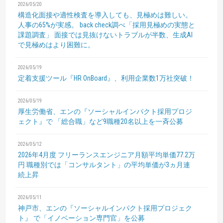
2026/05/20
構造化面接や適性検査を導入しても、見極めは難しい。
人事の65%が実感。
back check調べ「採用見極めの実態と
課題調査」
面接では見抜けないトラブルが半数、生成AI
で見極めはより困難に。
2026/05/19
定着支援ツール『HR OnBoard』、利用企業数1万社突破！
2026/05/19
厚生労働省、エンの『ソーシャルインパクト採用プロジ
ェクト』で
「総合職」など9職種20名以上を一斉公募
2026/05/12
2026年4月度 フリーランスエンジニア月額平均単価77.2万
円
職種別では「コンサルタント」の平均単価が3ヵ月連
続上昇
2026/05/11
神戸市、エンの『ソーシャルインパクト採用プロジェク
ト』
で「イノベーション専門官」を公募