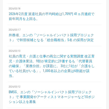
2026/03/18
2026年2月度 派遣社員の平均時給は1,709円
41ヵ月連続で
前年同月を上回る。
2026/03/17
外務省、エンの『ソーシャルインパクト採用プロジェク
ト』
で幹部候補となる「総合職相当」5名 の採用が決定
2026/03/13
社員の育児・介護と仕事の両立に関する実態調査
改正育
児・介護休業法、9割が肯定的に評価するも「代替要員
の確保」「業務分担」が課題に。
3社に1社が「介護をし
ている社員がいる」。1,000名以上の企業は6割超が該
当。
2026/03/12
BMSG、エンの『ソーシャルインパクト採用プロジェク
ト』で
事業開発やアーティストマネージャーなど10ポジ
ション以上を募集