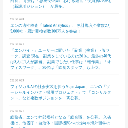
回答。
背景は「急成長企業における経営・役員層の強化
（新設ポジション）」が最多。
2026/07/28
エンの適性検査『Talent Analytics』、
累計導入企業数2万
5,000社・累計受検者数300万人を突破！
2026/07/27
『エンバイト』ユーザーに聞いた「副業（複業）・Wワ
ーク」調査
現在、副業をしている方は26％。最多の40代
は3人に1人が該当。
副業でしたい仕事は「軽作業」「オ
フィスワーク」。20代は「飲食スタッフ」も上位。
2026/07/23
フィジカルAIの社会実装を担うMujin Japan、
エンの『ソ
ーシャルインパクト採用プロジェクト』で
「コンサルタ
ント」など複数ポジションを一斉公募。
2026/07/21
総務省、エンで幹部候補となる「総合職」を公募。
入省
後は、他省庁・自治体・国際機関への出向や海外留学の