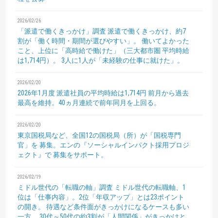
2026/02/26
「派遣で働くきっかけ」調査
派遣で働くきっかけ、約7
割が「働く時間・期間が選びやすい」。
働いてよかった
こと、上位に「高時給で働けた」（三大都市圏 平均時給
は1,714円）。
3人に1人が「未経験の仕事に就けた」。
2026/02/20
2026年1月度 派遣社員の平均時給は1,714円
前月から過去
最高を維持。40ヵ月連続で前年同月を上回る。
2026/02/20
東京国税局など、全国12の国税局（所）が「国税専門
官」を
募集。エンの『ソーシャルインパクト採用プロジ
ェクト』で
募集をサポート。
2026/02/19
ミドル世代の「転職の軸」調査
ミドル世代の転職軸、1
位は「仕事内容」。2位「年収アップ」とは23ポイント
の開き。
待遇など条件面がきっかけになるケースも多い
一方、
30代～50代の約3割が「人間関係」がきっかけと