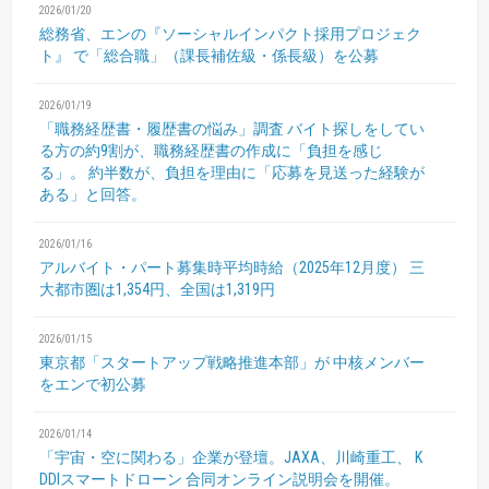
2026/01/20
総務省、エンの『ソーシャルインパクト採用プロジェク
ト』
で「総合職」（課長補佐級・係長級）を公募
2026/01/19
「職務経歴書・履歴書の悩み」調査
バイト探しをしてい
る方の約9割が、職務経歴書の作成に「負担を感じ
る」。
約半数が、負担を理由に「応募を見送った経験が
ある」と回答。
2026/01/16
アルバイト・パート募集時平均時給（2025年12月度）
三
大都市圏は1,354円、全国は1,319円
2026/01/15
東京都「スタートアップ戦略推進本部」が
中核メンバー
をエンで初公募
2026/01/14
「宇宙・空に関わる」企業が登壇。JAXA、川崎重工、
K
DDIスマートドローン 合同オンライン説明会を開催。