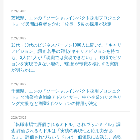
2026/04/06
茨城県、エンの『ソーシャルインパクト採用プロジェク
ト』
で民間出身者を含む「校長」5名 の採用が決定
2026/03/27
20代・30代のビジネスパーソン1000人に聞いた
「キャリ
アビジョン」調査
若手の7割がキャリアビジョンを持つ
も、3人に1人が「現職では実現できない」。
現職でビジ
ョンを実現できない層の、9割超が転職を検討する実態
が明らかに。
2026/03/27
千葉県、エンの『ソーシャルインパクト採用プロジェク
ト』
で海業推進戦略アドバイザー、中小企業のリスキリ
ング支援
など副業3ポジションの採用が決定
2026/03/25
「転職市場で評価されるミドル、されづらいミドル」調
査
評価されるミドルは「実績の再現性と応用力があ
る」。
評価されづらいミドルは「価値観に固執し、柔軟