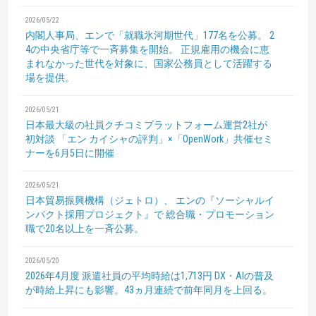
2026/05/22
内閣人事局、エンで「就職氷河期世代」177名を公募。
2
4の中央省庁等で一斉募集を開始。
正規雇用の機会に恵
まれなかった世代を対象に、国家公務員として活躍する
場を提供。
2026/05/21
日本最大級の社員クチコミプラットフォーム運営2社が
初対談
「エン カイシャの評判」×「OpenWork」共催セミ
ナーを6月5日に開催
2026/05/21
日本貿易振興機構（ジェトロ）、
エンの『ソーシャルイ
ンパクト採用プロジェクト』で
総合職・プロモーション
職で20名以上を一斉公募。
2026/05/20
2026年4月度 派遣社員の平均時給は1,713円
DX・AIの普及
が時給上昇にも影響。43ヵ月連続で前年同月を上回る。