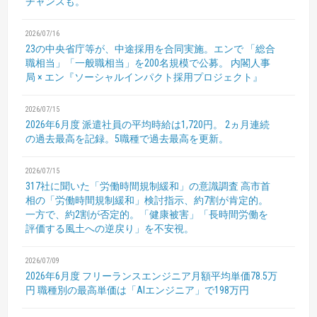
チャンスも。
2026/07/16
23の中央省庁等が、中途採用を合同実施。エンで
「総合
職相当」「一般職相当」を200名規模で公募。
内閣人事
局 × エン『ソーシャルインパクト採用プロジェクト』
2026/07/15
2026年6月度 派遣社員の平均時給は1,720円。
2ヵ月連続
の過去最高を記録。5職種で過去最高を更新。
2026/07/15
317社に聞いた「労働時間規制緩和」の意識調査
高市首
相の「労働時間規制緩和」検討指示、約7割が肯定的。
一方で、約2割が否定的。「健康被害」「長時間労働を
評価する風土への逆戻り」を不安視。
2026/07/09
2026年6月度 フリーランスエンジニア月額平均単価78.5万
円
職種別の最高単価は「AIエンジニア」で198万円