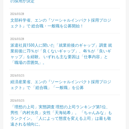
の採用が決定
2026/05/28
文部科学省、エンの『ソーシャルインパクト採用プロジ
ェクト』で
総合職・一般職を公募開始！
2026/05/28
派遣社員1500人に聞いた「就業前後のギャップ」調査
就
業前後に73％が「良くないギャップ」、46％が「良いギ
ャップ」を経験。
いずれも主な要因は「仕事内容」と
「職場の雰囲気」。
2026/05/25
経済産業省、エンの『ソーシャルインパクト採用プロジ
ェクト』で
「総合職」「一般職」を公募
2026/05/25
「理想の上司」実態調査
理想の上司ランキング第1位、
男性「内村光良」女性「天海祐希」。
「ちゃんみな」も
ランクイン。「人によって態度を変える上司」は最も敬
遠される傾向に。