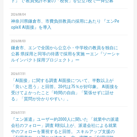
ト』
で 教員免許不要の「校長」を公立7校で一斉公募
2026/08/04
神奈川県鎌倉市、市費負担教員の採用にあたり
『エンPe
opleX AI面接』を導入
2026/08/03
鎌倉市、エンで全国から公立小・中学校の教員を独自に
公募
県採用と同等の待遇で採用を実施
ーエン『ソーシャ
ルインパクト採用プロジェクト』ー
2026/07/31
「AI面接」に関する調査
AI面接について、半数以上が
「良いと思う」と回答。20代は75％が好印象。
AI面接を
受けてよかったこと「時間の自由」「緊張せずに話せ
る」「質問が分かりやすい」。
2026/07/31
『エン派遣』ユーザー約2000人に聞いた
「就業中の派遣
会社のフォロー」調査
8割以上が、派遣会社による就業
中のフォローを重視すると回答。
スキルアップ支援の