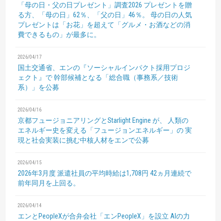
「母の日・父の日プレゼント」調査2026
プレゼントを贈
る方、「母の日」62％、「父の日」46％。
母の日の人気
プレゼントは「お花」を超えて「グルメ・お酒などの消
費できるもの」が最多に。
2026/04/17
国土交通省、エンの『ソーシャルインパクト採用プロジ
ェクト』で
幹部候補となる「総合職（事務系／技術
系）」を公募
2026/04/16
京都フュージョニアリングとStarlight Engine が、
人類の
エネルギー史を変える「フュージョンエネルギー」の
実
現と社会実装に挑む中核人材をエンで公募
2026/04/15
2026年3月度 派遣社員の平均時給は1,708円
42ヵ月連続で
前年同月を上回る。
2026/04/14
エンとPeopleXが合弁会社「エンPeopleX」を設立
AIの力