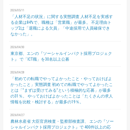
2026/05/11
「人材不足の状況」に関する実態調査
人材不足を実感す
る企業は84%で、職種は「営業職」が最多。
不足理由ト
ップ2は「退職による欠員」「中途採用で人員確保でき
なかった」。
2026/04/30
東京都、エンの『ソーシャルインパクト採用プロジェク
ト』
で「ICT職」を30名以上公募
2026/04/28
「初めての転職でやってよかったこと・やっておけばよ
かったこと」実態調査
初めての転職でやってよかったこ
とは「”まずは受けてみる”という積極的な応募」が最多
の31％。
やっておけばよかったことは「たくさんの求人
情報を比較・検討する」が最多の19％。
2026/04/27
農林水産省 大臣官房検査・監察部検査課、
エンの『ソー
シャルインパクト採用プロジェクト』で
400件以上の応