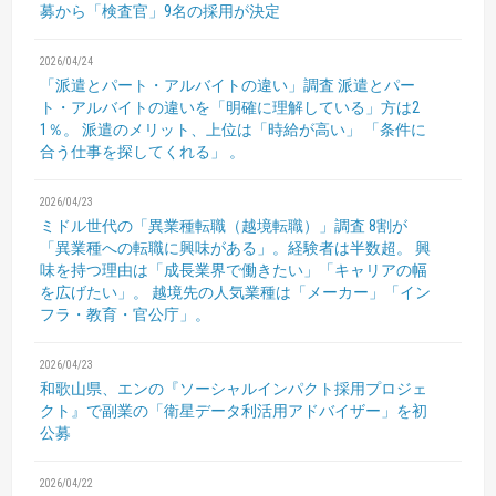
募から「検査官」9名の採用が決定
2026/04/24
「派遣とパート・アルバイトの違い」調査
派遣とパー
ト・アルバイトの違いを「明確に理解している」方は2
1％。
派遣のメリット、上位は「時給が高い」 「条件に
合う仕事を探してくれる」 。
2026/04/23
ミドル世代の「異業種転職（越境転職）」調査
8割が
「異業種への転職に興味がある」。経験者は半数超。
興
味を持つ理由は「成長業界で働きたい」「キャリアの幅
を広げたい」。
越境先の人気業種は「メーカー」「イン
フラ・教育・官公庁」。
2026/04/23
和歌山県、エンの『ソーシャルインパクト採用プロジェ
クト』で副業の「衛星データ利活用アドバイザー」を初
公募
2026/04/22