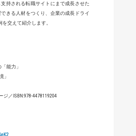
も支持される転職サイトにまで成長させた
躍できる人材をつくり、企業の成長ドライ
例を交えて紹介します。
の「能力」
境」
BN:978-4478119204
rSeK2