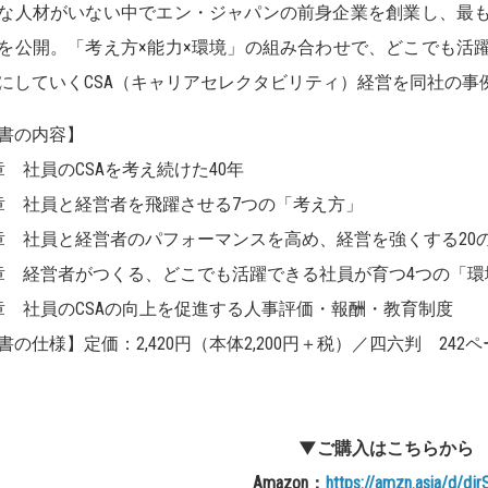
な人材がいない中でエン・ジャパンの前身企業を創業し、最
を公開。「考え方×能力×環境」の組み合わせで、どこでも活
にしていくCSA（キャリアセレクタビリティ）経営を同社の事
書の内容】
章 社員のCSAを考え続けた40年
章 社員と経営者を飛躍させる7つの「考え方」
章 社員と経営者のパフォーマンスを高め、経営を強くする20
章 経営者がつくる、どこでも活躍できる社員が育つ4つの「環
章 社員のCSAの向上を促進する人事評価・報酬・教育制度
の仕様】定価：2,420円（本体2,200円＋税）／四六判 242ページ／IS
▼ご購入はこちらから
Amazon
：
https://amzn.asia/d/dj