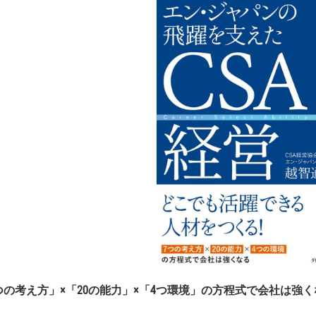
つの考え方」
×
「
20
の能力」
×
「
4
つ環境」の方程式で会社は強く