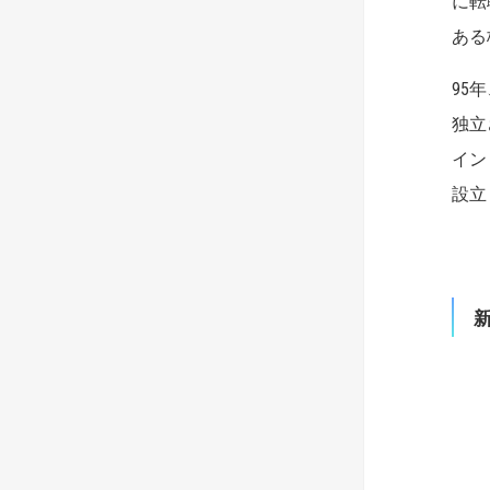
に転
ある
95
独立
イン
設立