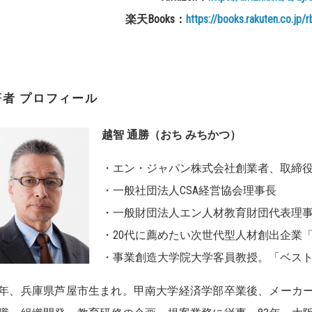
楽天
Books
：
https://books.rakuten.co.jp
著者 プロフィール
越智 通勝（おち みちかつ）
・エン・ジャパン株式会社創業者、取締
・一般社団法人CSA経営協会理事長
・一般財団法人エン人材教育財団代表理
・20代に薦めたい次世代型人材創出企業「
・事業創造大学院大学客員教授。「ベスト
51年、兵庫県芦屋市生まれ。甲南大学経済学部卒業後、メーカ