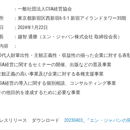
 ：一般社団法人CSA経営協会
所 ：東京都新宿区西新宿6-5-1 新宿アイランドタワー35階
日 ：2024年1月22日
長 ：越智 通勝（エン・ジャパン株式会社 取締役会長）
内容 ：
20代人財輩出性・主観正義性・収益性の揃った企業に対する表
CSA経営に関するセミナーの開催、出版などの普及事業
主観正義の高い事業及び企業に対する各種支援事業
CSA経営の導入に関する個別相談、コンサルティング事業
その他目的を達成するために必要な事業
レスリリース ダウンロード
20230403_『エン・ジャパン