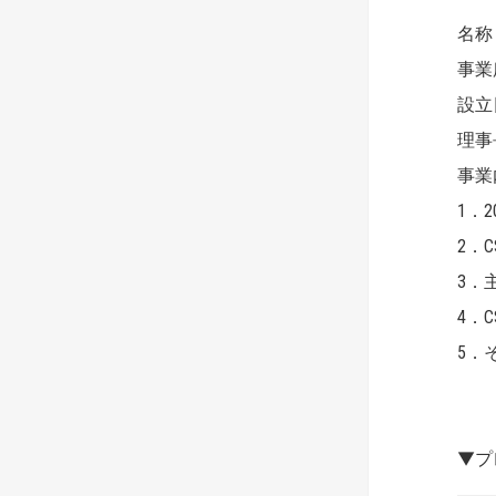
名称
事業
設立
理事
事業
1．
2．
3．
4．
5．
▼プ