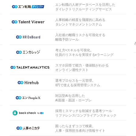
エン転職の人材データベースを活用した
ダイレクトリクルーティングサービス
人事戦略の精度を飛躍的に高める
タレントマネジメントシステム
入社後の離職リスクを可視化する
離職予防ツール
考え方×スキルを可視化。
社員のリスキルを実現するeラーニング
スマホ回答で能力・価値観がわかる
オンライン適性テスト
選考プロセスを一元管理。
0円で使える採用管理システム
対話型AIを活用した
AI面接・面談・ロープレ
採用ミスマッチを削減する選考ツール
リファレンス/コンプライアンスチェック
困ったらまずココで検索。
人事・採用担当者向け情報サイト