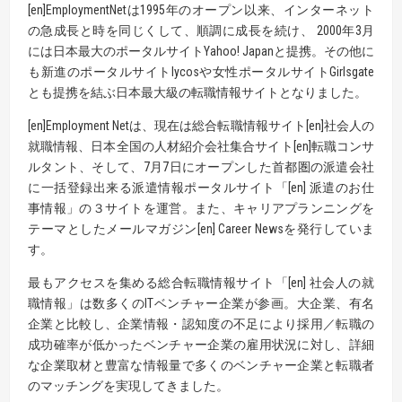
[en]EmploymentNetは1995年のオープン以来、インターネット
の急成長と時を同じくして、順調に成長を続け、 2000年3月
には日本最大のポータルサイトYahoo! Japanと提携。その他に
も新進のポータルサイトlycosや女性ポータルサイトGirlsgate
とも提携を結ぶ日本最大級の転職情報サイトとなりました。
[en]Employment Netは、現在は総合転職情報サイト[en]社会人の
就職情報、日本全国の人材紹介会社集合サイト[en]転職コンサ
ルタント、そして、7月7日にオープンした首都圏の派遣会社
に一括登録出来る派遣情報ポータルサイト「[en] 派遣のお仕
事情報」の３サイトを運営。また、キャリアプランニングを
テーマとしたメールマガジン[en] Career Newsを発行していま
す。
最もアクセスを集める総合転職情報サイト「[en] 社会人の就
職情報」は数多くのITベンチャー企業が参画。大企業、有名
企業と比較し、企業情報・認知度の不足により採用／転職の
成功確率が低かったベンチャー企業の雇用状況に対し、詳細
な企業取材と豊富な情報量で多くのベンチャー企業と転職者
のマッチングを実現してきました。