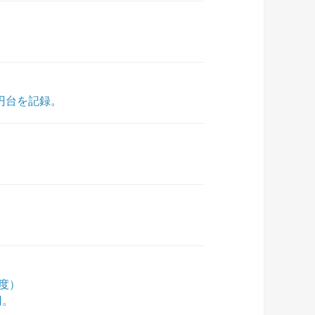
0円台を記録。
月度）
円。