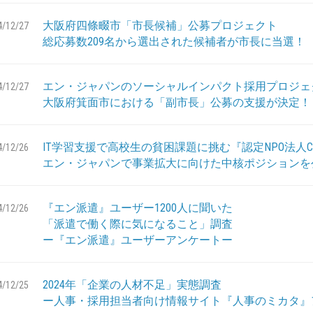
大阪府四條畷市「市長候補」公募プロジェクト
4/12/27
総応募数209名から選出された候補者が市長に当選！
エン・ジャパンのソーシャルインパクト採用プロジェ
4/12/27
大阪府箕面市における「副市長」公募の支援が決定！
IT学習支援で高校生の貧困課題に挑む『認定NPO法人CL
4/12/26
エン・ジャパンで事業拡大に向けた中核ポジションを
『エン派遣』ユーザー1200人に聞いた
4/12/26
「派遣で働く際に気になること」調査
ー『エン派遣』ユーザーアンケートー
2024年「企業の人材不足」実態調査
4/12/25
ー人事・採用担当者向け情報サイト『人事のミカタ』