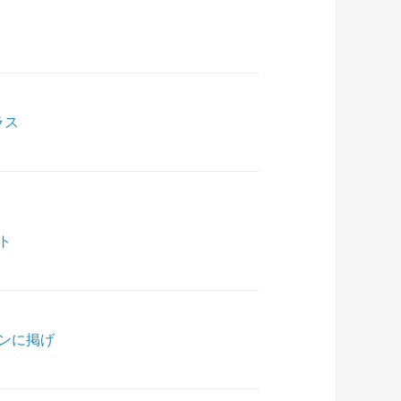
%
ラス
ト
ンに掲げ