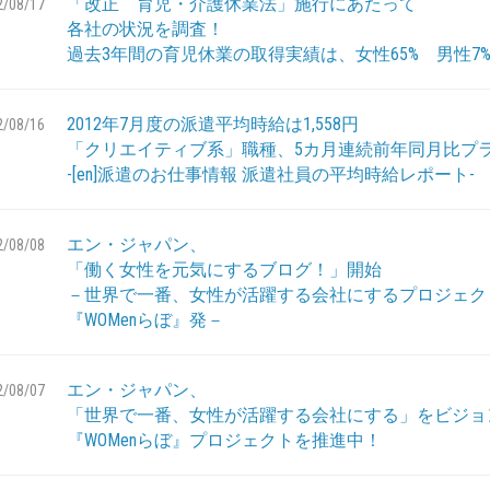
「改正 育児・介護休業法」施行にあたって
2/08/17
各社の状況を調査！
過去3年間の育児休業の取得実績は、女性65% 男性7
2012年7月度の派遣平均時給は1,558円
2/08/16
「クリエイティブ系」職種、5カ月連続前年同月比プ
-[en]派遣のお仕事情報 派遣社員の平均時給レポート-
エン・ジャパン、
2/08/08
「働く女性を元気にするブログ！」開始
－世界で一番、女性が活躍する会社にするプロジェク
『WOMenらぼ』発－
エン・ジャパン、
2/08/07
「世界で一番、女性が活躍する会社にする」をビジョ
『WOMenらぼ』プロジェクトを推進中！