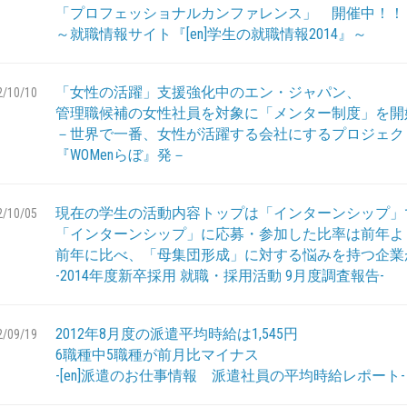
「プロフェッショナルカンファレンス」 開催中！！
～就職情報サイト『[en]学生の就職情報2014』～
「女性の活躍」支援強化中のエン・ジャパン、
2/10/10
管理職候補の女性社員を対象に「メンター制度」を開
－世界で一番、女性が活躍する会社にするプロジェク
『WOMenらぼ』発－
現在の学生の活動内容トップは「インターンシップ」
2/10/05
「インターンシップ」に応募・参加した比率は前年よ
前年に比べ、「母集団形成」に対する悩みを持つ企業
-2014年度新卒採用 就職・採用活動 9月度調査報告-
2012年8月度の派遣平均時給は1,545円
2/09/19
6職種中5職種が前月比マイナス
-[en]派遣のお仕事情報 派遣社員の平均時給レポート-