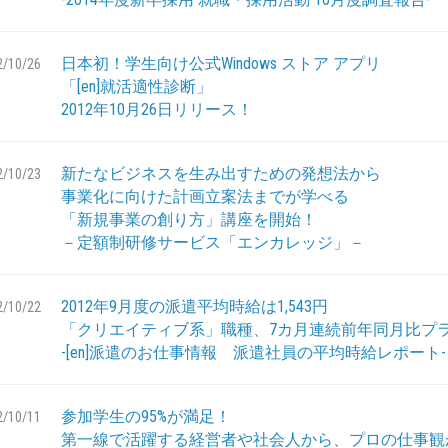
日本初！学生向け公式Windows ストア アプリ
2/10/26
「[en]就活適性診断」
2012年10月26日リリース！
新たなビジネスを生み出すための発想法から
2/10/23
事業化に向けた計画立案法までが学べる
「新規事業の創り方」講座を開始！
－定額制研修サービス「エンカレッジ」－
2012年9月度の派遣平均時給は1,543円
2/10/22
「クリエイティブ系」職種、7カ月連続前年同月比プ
-[en]派遣のお仕事情報 派遣社員の平均時給レポート-
参加学生の95%が満足！
2/10/11
第一線で活躍する経営者や社会人から、プロの仕事観