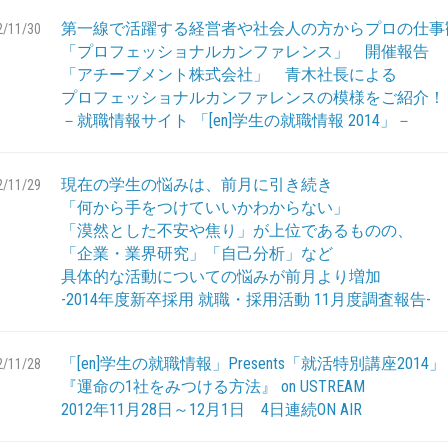
第一線で活躍する経営者や社会人の方からプロの仕事
2/11/30
「プロフェッショナルカンファレンス」 開催報告
「アチーブメント株式会社」 青木社長による
プロフェッショナルカンファレンスの模様をご紹介！
－就職情報サイト 「[en]学生の就職情報 2014」－
現在の学生の悩みは、前月に引き続き
2/11/29
「何から手をつけていいかわからない」
「漠然とした不安や焦り」が上位であるものの、
「企業・業界研究」「自己分析」など
具体的な活動についての悩みが前月より増加
-2014年度新卒採用 就職・採用活動 11月度調査報告-
「[en]学生の就職情報」Presents「就活特別講座2014」
2/11/28
『運命の1社をみつける方法』 on USTREAM
2012年11月28日～12月1日 4日連続ON AIR