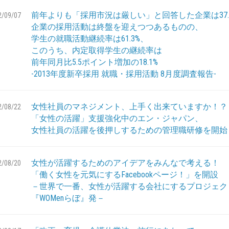
前年よりも「採用市況は厳しい」と回答した企業は37.
2/09/07
企業の採用活動は終盤を迎えつつあるものの、
学生の就職活動継続率は61.3%、
このうち、内定取得学生の継続率は
前年同月比5.5ポイント増加の18.1%
-2013年度新卒採用 就職・採用活動 8月度調査報告-
女性社員のマネジメント、上手く出来ていますか！？
2/08/22
「女性の活躍」支援強化中のエン・ジャパン、
女性社員の活躍を後押しするための管理職研修を開始
女性が活躍するためのアイデアをみんなで考える！
2/08/20
「働く女性を元気にするFacebookページ！」を開設
－世界で一番、女性が活躍する会社にするプロジェク
『WOMenらぼ』発－