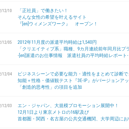
「正社員」で働きたい！
2/12/10
そんな女性の希望を叶えるサイト
『[en]ウィメンズワーク』 オープン！
2012年11月度の派遣平均時給は1,540円
2/12/05
「クリエイティブ系」職種、9カ月連続前年同月比プ
-[en]派遣のお仕事情報 派遣社員の平均時給レポート-
ビジネスシーンで必要な能力・適性をまとめて診断で
2/12/04
知能＋性格・価値観テスト『3E-IP』がバージョンア
「創造的思考性」の項目を追加
エン・ジャパン、大規模プロモーション展開中！
2/12/03
12月1日より東京メトロの16駅及び
首都圏・関西・名古屋の公共交通機関、大学周辺にお