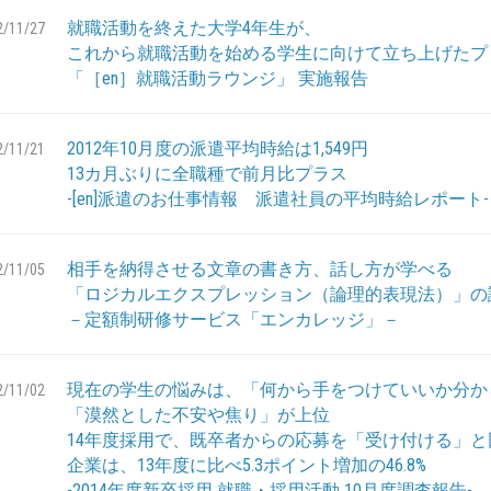
就職活動を終えた大学4年生が、
2/11/27
これから就職活動を始める学生に向けて立ち上げたプ
「［en］就職活動ラウンジ」 実施報告
2012年10月度の派遣平均時給は1,549円
2/11/21
13カ月ぶりに全職種で前月比プラス
-[en]派遣のお仕事情報 派遣社員の平均時給レポート-
相手を納得させる文章の書き方、話し方が学べる
2/11/05
「ロジカルエクスプレッション（論理的表現法）」の
－定額制研修サービス「エンカレッジ」－
現在の学生の悩みは、「何から手をつけていいか分か
2/11/02
「漠然とした不安や焦り」が上位
14年度採用で、既卒者からの応募を「受け付ける」と
企業は、13年度に比べ5.3ポイント増加の46.8%
-2014年度新卒採用 就職・採用活動 10月度調査報告-