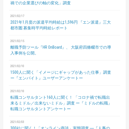
禍での企業選びの軸の変化」調査
2021/02/17
2021年1月度の派遣平均時給は1,596円
『エン派遣』三大
都市圏 募集時平均時給レポート
2021/02/15
離職予防ツール『HR OnBoard』、
大阪府四條畷市での導
入事例を公開。
2021/02/10
1500人に聞く「イメージにギャップがあった仕事」調査
ー『エンバイト』ユーザーアンケートー
2021/02/10
転職コンサルタント160人に聞く！
「コロナ禍で転職出
来るミドル／出来ないミドル」調査
ー『ミドルの転職』
転職コンサルタントアンケートー
2021/02/03
300社に聞く！「オンライン商談」実態調査
―『人事の