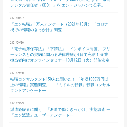
デジタル責任者（CDO）」を
エン・ジャパンで公募。
2021/10/07
『エン転職』1万人アンケート（2021年10月）
「コロナ
禍での転職のきっかけ」調査
2021/09/30
「電子帳簿保存法」「下請法」「インボイス制度」
フリ
ーランスとの契約に関わる法律理解が1日で完結！
企業
担当者向けオンラインセミナー10月12日（火）開催決定
2021/09/30
転職コンサルタント150人に聞いた！
「年収1000万円以
上の転職」実態調査。
―『ミドルの転職』転職コンサル
タントアンケート―
2021/09/29
派遣経験者に聞く！「派遣で働くきっかけ」実態調査
ー
『エン派遣』ユーザーアンケートー