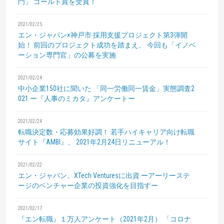
門」
ゴールド賞を受賞！
2021/02/25
エン・ジャパン×神戸市 採用支援プロジェクト第3弾開
始！
前回のプロジェクト成功を踏まえ、
今回も「イノベ
ーション専門官」の公募を実施
2021/02/24
中小企業150社に聞いた
「同一労働同一賃金」実態調査2
021
ー『人事のミカタ』アンケートー
2021/02/24
転職決定数・応募効果好調！
若手ハイキャリア向け転職
サイト『AMBI』、
2021年2月24日リニューアル！
2021/02/22
エン・ジャパン、XTech Venturesに出資
ーアーリーステ
ージのベンチャー企業の投資強化を目指すー
2021/02/17
『エン転職』１万人アンケート（2021年2月）
「コロナ