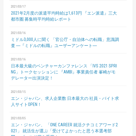
2021/03/17
2021年2月度の派遣平均時給は1,613円
『エン派遣』三大
都市圏 募集時平均時給レポート
2021/03/16
ミドル3,000人に聞く
「官公庁・自治体への転職」意識調
査
―『ミドルの転職』ユーザーアンケート―
2021/03/16
日本最大級のベンチャーカンファレンス
「IVS 2021 SPRI
NG」トークセッションに
『AMBI』事業責任者 峯崎がモ
デレーター出演決定！
2021/03/15
エン・ジャパン、求人企業数 日本最大の
社員・バイト求
人サイトOPEN！
2021/03/05
エン・ジャパン、
「ONE CAREER 就活クチコミアワード2
021」
就活生が選ぶ「受けてよかったと思う本選考部