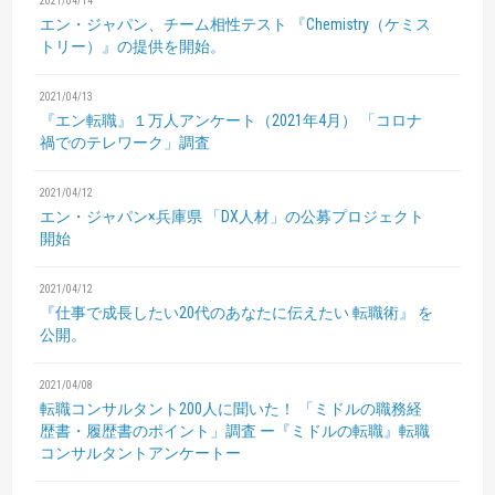
2021/04/14
エン・ジャパン、チーム相性テスト
『Chemistry（ケミス
トリー）』の提供を開始。
2021/04/13
『エン転職』１万人アンケート（2021年4月）
「コロナ
禍でのテレワーク」調査
2021/04/12
エン・ジャパン×兵庫県 「DX人材」の公募プロジェクト
開始
2021/04/12
『仕事で成長したい20代のあなたに伝えたい 転職術』
を
公開。
2021/04/08
転職コンサルタント200人に聞いた！
「ミドルの職務経
歴書・履歴書のポイント」調査
ー『ミドルの転職』転職
コンサルタントアンケートー