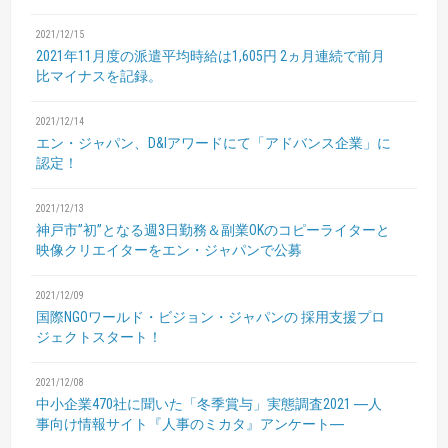
2021/12/15
2021年11月度の派遣平均時給は1,605円
2ヵ月連続で前月
比マイナスを記録。
2021/12/14
エン・ジャパン、D&Iアワードにて「アドバンス企業」に
認定！
2021/12/13
神戸市”初”となる週3日勤務＆副業OKのコピーライターと
映像クリエイターをエン・ジャパンで公募
2021/12/09
国際NGOワールド・ビジョン・ジャパンの
採用支援プロ
ジェクトスタート！
2021/12/08
中小企業470社に聞いた「冬季賞与」実態調査2021
―人
事向け情報サイト『人事のミカタ』アンケート―