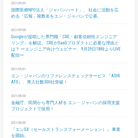
2021/09/09
国際医療NPO法人「ジャパンハート」、
社会に活動を広
める「広報」複数名をエン・ジャパンで公募。
2021/09/08
Googleが提唱した専門職「CRE：顧客信頼性エンジニア
リング」を解説。
CREがSaaSプロダクトに必要な理由と
は？
ーエンジニア向けウェビナー、9月29日18時よりLIVE
配信ー
2021/09/01
エン・ジャパンのリファレンスチェックサービス
『ASHI
ATO』、導入社数300社突破！
2021/08/30
金融庁、民間から専門人材を
エン・ジャパンの採用支援
プロジェクトで採用！
2021/08/30
『エンSX（セールストランスフォーメーション）』
事業
を開始。