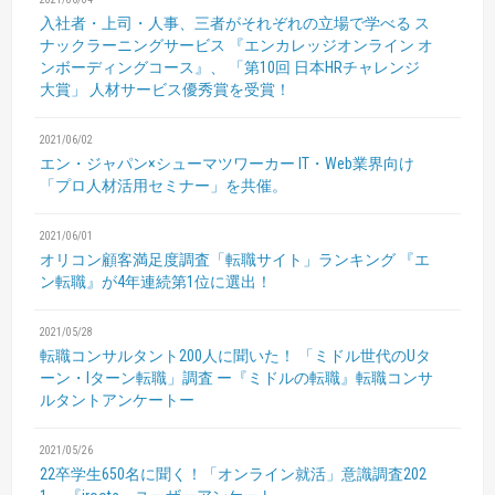
入社者・上司・人事、三者がそれぞれの立場で学べる
ス
ナックラーニングサービス
『エンカレッジオンライン オ
ンボーディングコース』、
「第10回 日本HRチャレンジ
大賞」
人材サービス優秀賞を受賞！
2021/06/02
エン・ジャパン×シューマツワーカー
IT・Web業界向け
「プロ人材活用セミナー」を共催。
2021/06/01
オリコン顧客満足度調査「転職サイト」ランキング
『エ
ン転職』が4年連続第1位に選出！
2021/05/28
転職コンサルタント200人に聞いた！
「ミドル世代のUタ
ーン・Iターン転職」調査
ー『ミドルの転職』転職コンサ
ルタントアンケートー
2021/05/26
22卒学生650名に聞く！「オンライン就活」意識調査202