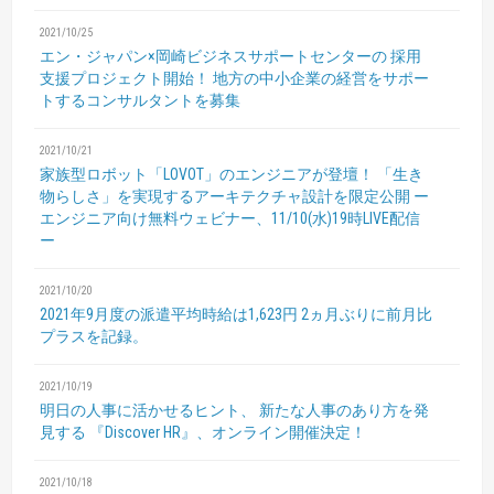
2021/10/25
エン・ジャパン×岡崎ビジネスサポートセンターの
採用
支援プロジェクト開始！
地方の中小企業の経営をサポー
トするコンサルタントを募集
2021/10/21
家族型ロボット「LOVOT」のエンジニアが登壇！
「生き
物らしさ」を実現するアーキテクチャ設計を限定公開
ー
エンジニア向け無料ウェビナー、11/10(水)19時LIVE配信
ー
2021/10/20
2021年9月度の派遣平均時給は1,623円
2ヵ月ぶりに前月比
プラスを記録。
2021/10/19
明日の人事に活かせるヒント、
新たな人事のあり方を発
見する
『Discover HR』、オンライン開催決定！
2021/10/18