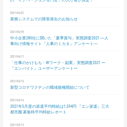
の「イノベーション専門官」の入庁者が決定！
2021/06/22
業務システムでの障害発生のお知らせ
2021/06/18
中小企業280社に聞いた「夏季賞与」実態調査2021
―人
事向け情報サイト『人事のミカタ』アンケート―
2021/06/17
「仕事のかけもち・Wワーク・副業」実態調査2021
ー
『エンバイト』ユーザーアンケートー
2021/06/16
新型コロナワクチンの職域接種開始について
2021/06/16
2021年5月度の派遣平均時給は1,594円
『エン派遣』三大
都市圏 募集時平均時給レポート
2021/06/15