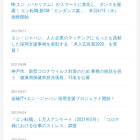
Mr.エン（バカリズム）がスマートに進化し、ダンスを披
露！
エン転職 新CM「エンダンス篇」、本日6/15（火）
放映開始
2021/06/11
エン・ジャパン、人と企業のマッチングに
もっとも貢献
した採用支援事例を表彰する
「求人広告賞2020」を受
賞！
2021/06/08
神戸市、新型コロナウイルス対策のため
事務の統括を担
う「健康局保健所担当係長」15名を公募
2021/06/07
金融庁×エン・ジャパン 採用支援プロジェクト開始！
2021/06/04
『エン転職』１万人アンケート（2021年5月）
「コロナ
禍における仕事のストレス」調査
2021/06/04