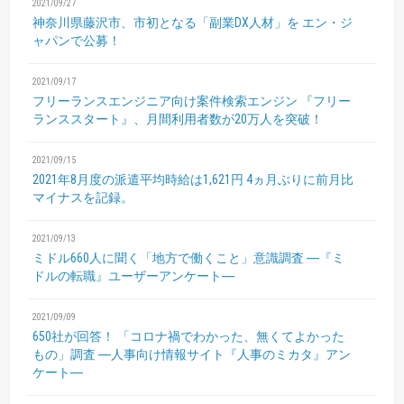
2021/09/27
神奈川県藤沢市、市初となる「副業DX人材」を
エン・ジ
ャパンで公募！
2021/09/17
フリーランスエンジニア向け案件検索エンジン
『フリー
ランススタート』、月間利用者数が20万人を突破！
2021/09/15
2021年8月度の派遣平均時給は1,621円
4ヵ月ぶりに前月比
マイナスを記録。
2021/09/13
ミドル660人に聞く「地方で働くこと」意識調査
―『ミ
ドルの転職』ユーザーアンケート―
2021/09/09
650社が回答！
「コロナ禍でわかった、無くてよかった
もの」調査
―人事向け情報サイト『人事のミカタ』アン
ケート―