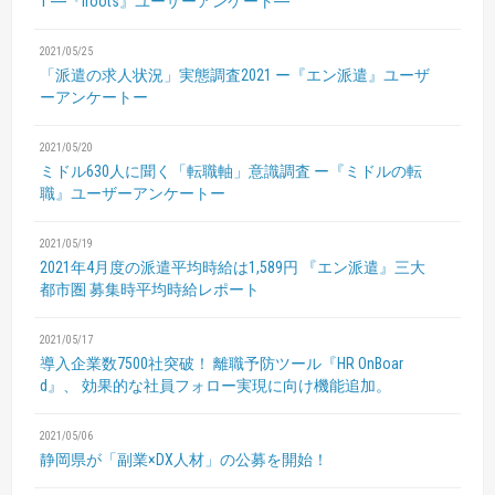
1
―『iroots』ユーザーアンケート―
2021/05/25
「派遣の求人状況」実態調査2021
ー『エン派遣』ユーザ
ーアンケートー
2021/05/20
ミドル630人に聞く「転職軸」意識調査
ー『ミドルの転
職』ユーザーアンケートー
2021/05/19
2021年4月度の派遣平均時給は1,589円
『エン派遣』三大
都市圏 募集時平均時給レポート
2021/05/17
導入企業数7500社突破！
離職予防ツール『HR OnBoar
d』、
効果的な社員フォロー実現に向け機能追加。
2021/05/06
静岡県が「副業×DX人材」の公募を開始！