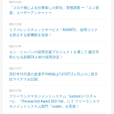
2021/11/24
「コロナ禍による仕事探しの変化」実態調査
ー『エン派
遣』ユーザーアンケートー
2021/11/22
リファレンスチェックサービス『ASHIATO』
採用リスク
を防止する新機能を追加！
2021/11/19
エン・ジャパンの採用支援プロジェクトを通じて
藤沢市
初となる副業DX人材の採用決定！
2021/11/17
2021年10月度の派遣平均時給は1,615円
2ヵ月ぶりに前月
比マイナスを記録。
2021/11/10
フリーランスマネジメントシステム『pasture (パスチャ
ー)』
「ITreview Grid Award 2021 Fall」にて
フリーランスマ
ネジメントシステム部門「Leader」を受賞！