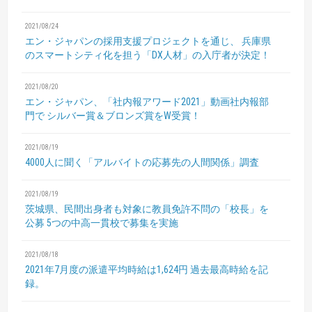
2021/08/24
エン・ジャパンの採用支援プロジェクトを通じ、
兵庫県
のスマートシティ化を担う「DX人材」の入庁者が決定！
2021/08/20
エン・ジャパン、「社内報アワード2021」動画社内報部
門で
シルバー賞＆ブロンズ賞をW受賞！
2021/08/19
4000人に聞く「アルバイトの応募先の人間関係」調査
2021/08/19
茨城県、民間出身者も対象に教員免許不問の「校長」を
公募
5つの中高一貫校で募集を実施
2021/08/18
2021年7月度の派遣平均時給は1,624円
過去最高時給を記
録。