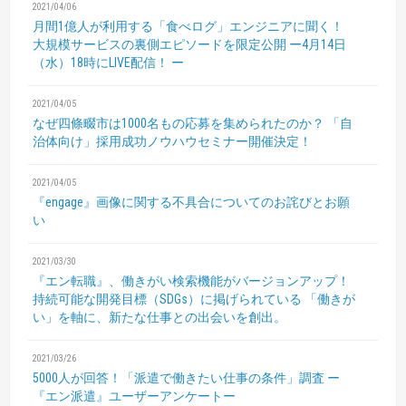
2021/04/06
月間1億人が利用する「食べログ」エンジニアに聞く！
大規模サービスの裏側エピソードを限定公開
ー4月14日
（水）18時にLIVE配信！ ー
2021/04/05
なぜ四條畷市は1000名もの応募を集められたのか？
「自
治体向け」採用成功ノウハウセミナー開催決定！
2021/04/05
『engage』画像に関する不具合についてのお詫びとお願
い
2021/03/30
『エン転職』、働きがい検索機能がバージョンアップ！
持続可能な開発目標（SDGs）に掲げられている
「働きが
い」を軸に、新たな仕事との出会いを創出。
2021/03/26
5000人が回答！「派遣で働きたい仕事の条件」調査
ー
『エン派遣』ユーザーアンケートー