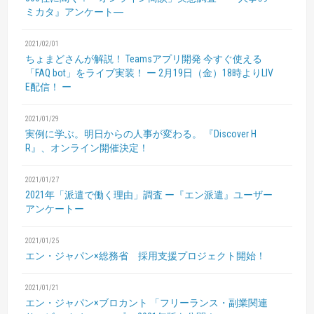
ミカタ』アンケート―
2021/02/01
ちょまどさんが解説！
Teamsアプリ開発 今すぐ使える
「FAQ bot」をライブ実装！
ー 2月19日（金）18時よりLIV
E配信！ ー
2021/01/29
実例に学ぶ。明日からの人事が変わる。
『Discover H
R』、オンライン開催決定！
2021/01/27
2021年「派遣で働く理由」調査
ー『エン派遣』ユーザー
アンケートー
2021/01/25
エン・ジャパン×総務省 採用支援プロジェクト開始！
2021/01/21
エン・ジャパン×ブロカント
「フリーランス・副業関連