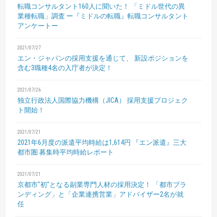
転職コンサルタント160人に聞いた！
「ミドル世代の異
業種転職」調査
ー『ミドルの転職』転職コンサルタント
アンケートー
2021/07/27
エン・ジャパンの採用支援を通じて、
新設ポジションを
含む3職種4名の入庁者が決定！
2021/07/26
独立行政法人国際協力機構（JICA）
採用支援プロジェク
ト開始！
2021/07/21
2021年6月度の派遣平均時給は1,614円
『エン派遣』三大
都市圏 募集時平均時給レポート
2021/07/21
京都市"初"となる副業専門人材の採用決定！
「都市ブラ
ンディング」と「企業連携営業」アドバイザー2名が就
任