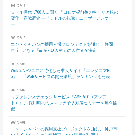
2021/07/19
ミドル世代1,700人に聞く
「コロナ禍前後のキャリア観の
変化」意識調査
―『ミドルの転職』ユーザーアンケート
―
2021/07/12
エン・ジャパンの採用支援プロジェクトを通じ、
静岡
県"初"となる「副業×DX人材」の入庁者が決定！
2021/07/08
Webエンジニアに特化した求人サイト『エンジニアHu
b』、
「Webサービスの開発環境」ランキングを発表
2021/07/07
リファレンスチェックサービス『ASHIATO（アシア
ト）』、
採用時のミスマッチ予防対策セミナーを無料開
催！
2021/07/01
エン・ジャパンの採用支援プロジェクトを通じ、
神戸市