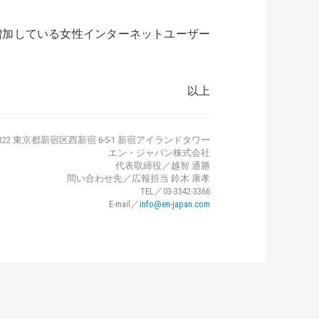
増加している女性インターネットユーザー
以上
-1322 東京都新宿区西新宿 6-5-1 新宿アイランドタワー
エン・ジャパン株式会社
代表取締役／越智 通勝
問い合わせ先／広報担当 鈴木 康孝
TEL／03-3342-3366
E-mail／
info@en-japan.com