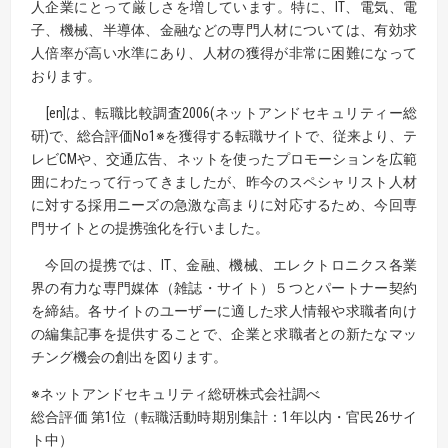
人企業にとって厳しさを増しています。特に、IT、電気、電
子、機械、半導体、金融などの専門人材については、有効求
人倍率が高い水準にあり、人材の獲得が非常に困難になって
おります。
[en]は、転職比較調査2006(ネットアンドセキュリティー総
研)で、総合評価No1※を獲得する転職サイトで、従来より、テ
レビCMや、交通広告、ネットを使ったプロモーションを広範
囲にわたって行ってきましたが、昨今のスペシャリスト人材
に対する採用ニーズの急激な高まりに対応するため、今回専
門サイトとの提携強化を行いました。
今回の提携では、IT、金融、機械、エレクトロニクス各業
界の有力な専門媒体（雑誌・サイト）５つとパートナー契約
を締結。各サイトのユーザーに適した求人情報や求職者向け
の編集記事を提供することで、企業と求職者との新たなマッ
チング機会の創出を図ります。
※ネットアンドセキュリティ総研株式会社調べ
総合評価 第1位（転職活動時期別集計：1年以内・官民26サイ
ト中）