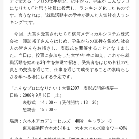
チで伝える「プロの仕事研究」の中から、学生が”こんなプロ
になりたい”と思う社員に投票し、ランキング化したもので
す。言うなれば、”就職活動中の学生が選んだ人気社会人ラン
キング”です。
今回、大賞を受賞されたＧＥ横河メディカルシステム株式
会社 諏訪裕子さんをはじめ、学生からの支持を集めた社会
人の皆さんをお招きし、表彰式を開催することとなりまし
た。当日は、投票に参加をした大学4年生に加え、これから就
職活動を始める3年生を抽選で招き、受賞者をはじめ各社の社
員との交流を通じて、仕事を通じて成長することの素晴らし
さを学べる場にもする予定です。
「こんなプロになりたい！大賞2007」表彰式開催概要―
日時：2006年9月16日（土）
表彰式 14：00～（受付開始：13：30）
懇親会 15：00～
場所：六本木アカデミーヒルズ 40階 キャラントB
東京都港区六本木6-10-１ 六本木ヒルズ森タワー40階