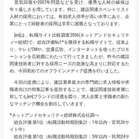
景気回復や2007年問題などを受け、優秀な人材の確保は
年々厳しさを増しています。特に、建設関連スペシャリスト
人材の採用においては、有効求人倍率が高い水準にあり、企
業にとって経験者の採用は非常に困難となっております。
[en]は、転職サイト比較調査2006(ネットアンドセキュリテ
ィー総研)で、総合評価No1*を獲得する転職サイトで、従来よ
り、テレビCMや、交通広告、インターネットを使ったプロモ
ーションを広範囲にわたって行ってきましたが、昨今の建設
関連技術者に対する採用ニーズの急激な高まりに対応するた
め、今回初めてのオフラインメディア提携を行いました。
今回の提携により、建設業界最大の専門紙に求人情報や求
職者向けの特集記事を提供することで、建設関連技術者層に
対しても[en]ブランドの浸透を図り、求人企業と求職者の新た
なマッチング機会を創出していきます。
*ネットアンドセキュリティ総研株式会社調べ
総合評価 第1位（転職活動時期別集計：1年以内・官民26サ
イト中）
総合評価 第1位（転職活動時期別集計：3年以内・民間24サ