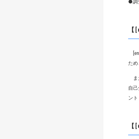
●調
【
[e
ため
また
自己
ント
【