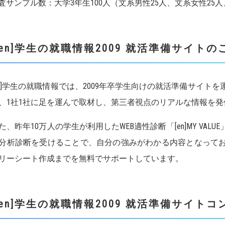
査サンプル数：大学3年生100人（文系男性25人、文系女性25人
[en]学生の就職情報2009 就活準備サイト
n]学生の就職情報では、2009年卒学生向けの就活準備サイト
、1社1社に足を運んで取材し、第三者視点のリアルな情報を発
、昨年10万人の学生が利用したWEB適性診断「[en]MY VA
分析診断を受けることで、自分の強みがわかる内容となって
リーシート作成までを無料でサポートしています。
[en]学生の就職情報2009 就活準備サイト