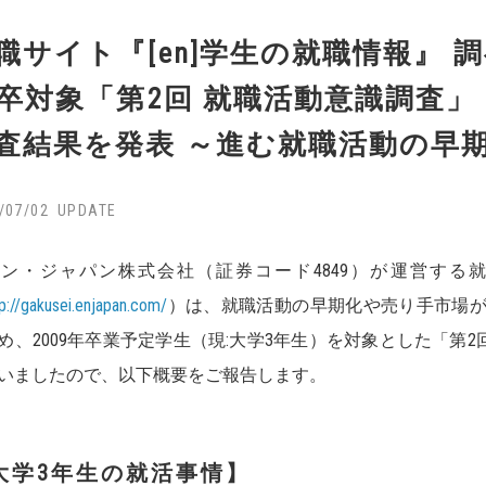
職サイト『[en]学生の就職情報』 
9卒対象「第2回 就職活動意識調査」（
査結果を発表 ～進む就職活動の早
/07/02
・ジャパン株式会社（証券コード4849）が運営する就職
tp://gakusei.enjapan.com/
）は、就職活動の早期化や売り手市場
め、2009年卒業予定学生（現:大学3年生）を対象とした「第2回
いましたので、以下概要をご報告します。
大学3年生の就活事情】