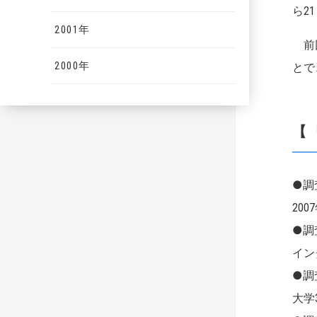
ら2
2001年
前回
2000年
とで
【
●調
20
●調
イン
●調
大学