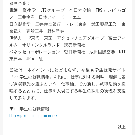
参画企業：
電通 資生堂 JTBグループ 全日本空輸 TBSテレビ カゴ
メ 三井物産 日本アイ・ビー・エム
日立製作所 三井住友銀行 テレビ東京 武田薬品工業 東
京電力 商船三井 野村證券
伊勢丹 JR東海 東芝 アクセンチュアグループ 富士フィ
ルム オリエンタルランド 読売新聞社
ベネッセコーポレーション 朝日新聞社 成田国際空港 NTT
東日本 JICA 他
当社は、本イベントにとどまらず、今後も学生就職サイト
『[en]学生の就職情報』を軸に、仕事に対する興味・理解に基
づき就職先を選ぶという「仕事軸」での新しい就職活動を提
唱するとともに、仕事を大切にする学生の採用の実現を支援
して参ります。
▼[en]学生の就職情報
http://gakusei.enjapan.com/
以上