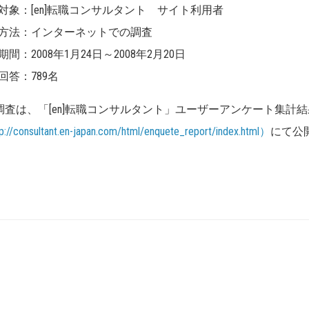
対象：[en]転職コンサルタント サイト利用者
方法：インターネットでの調査
期間：2008年1月24日～2008年2月20日
回答：789名
調査は、「[en]転職コンサルタント」ユーザーアンケート集計結
://consultant.en-japan.com/html/enquete_report/index.html）
にて公