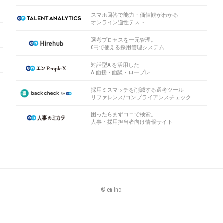
スマホ回答で能力・価値観がわかる
オンライン適性テスト
選考プロセスを一元管理。
0円で使える採用管理システム
対話型AIを活用した
AI面接・面談・ロープレ
採用ミスマッチを削減する選考ツール
リファレンス/コンプライアンスチェック
困ったらまずココで検索。
人事・採用担当者向け情報サイト
© en Inc.