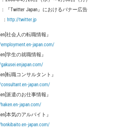
：『Twitter Japan』におけるバナー広告
 ：
http://twitter.jp
[en]社会人の転職情報』
//employment.en-japan.com/
[en]学生の就職情報』
//gakusei.enjapan.com/
[en]転職コンサルタント』
//consultant.en-japan.com/
[en]派遣のお仕事情報』
//haken.en-japan.com/
[en]本気のアルバイト』
//honkibaito.en-japan.com/