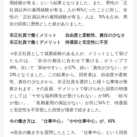
用経験が有る」という結果となりました。また、男性の「正
社員以外の雇用経験が有る」人が45%だったことに対し、女
性の「正社員以外の雇用経験が有る」人は、76%を占め、男
女の回答に歴然とした差がありました。
非正社員で働くメリット 自由度と柔軟性、責任の少なさ
非正社員で働くデメリット 待遇面と安定性に不安
→非正社員として就業経験のある人が、メリットとして挙げ
たものは、「自分の都合に合わせて働ける」がトップで
49%、次いで「辞めやすい」が27%、続い「責任が少ない」が
24%となりました。この結果から、回答者は、自由度や柔軟
性、責任の少なさから、非正社員を選択した様々な事情が推
察されます。その反面、デメリットで挙げられた回答の特徴
としては「十分な福利厚生が受けられない」が58%、「給与
が低い」、「長期雇用の保証がない」が共に56%で、待遇面
と安定性を不安視した回答が僅差で続きました。
今の働き方は、「仕事中心」「やや仕事中心」が、65%
→現在の働き方を質問したところ、「仕事中心」という回答