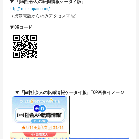
▼『[en]社会人の転職情報ケータイ版』
http://tm.enjapan.com/
（携帯電話からのみアクセス可能）
▼QRコード
▼『[en]社会人の転職情報ケータイ版』TOP画像イメージ