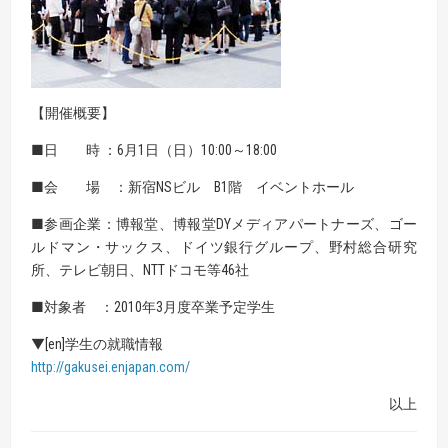
【開催概要】
■日 時 ：6月1日（日）10:00～18:00
■会 場 ：新宿NSビル B1階 イベントホール
■参画企業：博報堂、博報堂DYメディアパートナーズ、ゴー
ルドマン・サックス、ドイツ銀行グループ、野村総合研究
所、テレビ朝日、NTTドコモ等46社
■対象者 ：2010年3月度卒業予定学生
▼[en]学生の就職情報
http://gakusei.enjapan.com/
以上