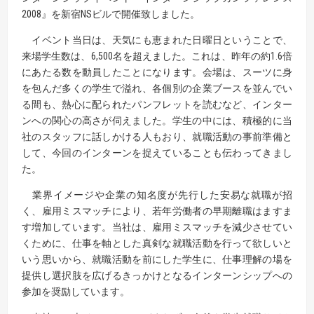
2008』を新宿NSビルで開催致しました。
イベント当日は、天気にも恵まれた日曜日ということで、
来場学生数は、
6,500名
を超えました。これは、昨年の約1.6倍
にあたる数を動員したことになります。会場は、スーツに身
を包んだ多くの学生で溢れ、各個別の企業ブースを並んでい
る間も、熱心に配られたパンフレットを読むなど、インター
ンへの関心の高さが伺えました。学生の中には、積極的に当
社のスタッフに話しかける人もおり、就職活動の事前準備と
して、今回のインターンを捉えていることも伝わってきまし
た。
業界イメージや企業の知名度が先行した安易な就職が招
く、雇用ミスマッチにより、若年労働者の早期離職はますま
す増加しています。当社は、雇用ミスマッチを減少させてい
くために、仕事を軸とした真剣な就職活動を行って欲しいと
いう思いから、就職活動を前にした学生に、仕事理解の場を
提供し選択肢を広げるきっかけとなるインターンシップへの
参加を奨励しています。