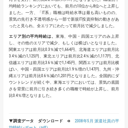
均時給ランキングにおいても、前月の10位から8位へと上昇し
ました。一方、「IT系」職種は時給水準は最も高いものの、
景気の先行き不透明感から一部で新規IT投資抑制の動きがあ
ったと見られ、全エリアにわたって前月比で減少しました。
エリア別の平均時給は、
東海、中国・四国エリアのみ上昇
し、その他のエリアで減少、もしくは横ばいとなりました。
関東エリアは前月比0.3％減で1,664円、北海道エリアは前月比
3.4％減の1,125円、東北エリアは前月比2.4％減の1,117円、北
信越エリアは前月比3.6％減で1,145円、関西エリアは前月比横
ばい、中国・四国エリアは前月比1.9％増の1,147円、九州・沖
縄エリアは前月比0.6％減の1,201円となりました。全国的にダ
ウントレンドが続く中、東海エリアにおいては、景気の底固
さを背景に前月に引き続き多くの職種で時給が上昇し、前月
比0.4％増となりました。
▼調査データ ダウンロード ⇒
2008年5月 派遣社員の平
均時給レポート
（pdf）