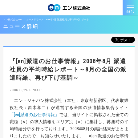
エン株式会社TOP
ニュースリリース
2008年8月 派遣社員の平均時給レポート
ニュース詳細
『[en]派遣のお仕事情報』
2008年8月 派遣
社員の平均時給レポート
～8月の全国の派
遣時給、再び下げ基調～
2008/09/26
エン・ジャパン株式会社（本社：東京都新宿区、代表取締
役社長：鈴木孝二）が運営する全国の派遣情報集合サイト
「[en]派遣のお仕事情報」
では、当サイトに掲載された全ての
職種
（※）
の求人情報をエリア別
（※）
に集計し、募集時の平
均時給分析を行っております。2008年8月の集計結果がまとま
りましたので、お知らせいたします。
※
[en]派遣のお仕事情