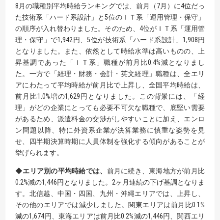
8月の職種別平均時給ランキングでは、前月（7月）に4位だっ
た技術系「ハード系設計」と5位のＩＴ系「運用管理・保守」
の順序が入れ替わりました。そのため、4位がＩＴ系「運用管
理・保守」で1,942円、5位が技術系「ハード系設計」1,908円
となりました。また、依然として時給水準は高いものの、上
昇基調であった「ＩＴ系」職種が前月比0.4%減となりまし
た。一方で「経理・財務・会計・英文経理」職種は、全エリ
アにわたって平均時給が前月比で上昇し、全国平均時給は、
前月比1.0%増の1,629円となりました。この背景には、「経
理」がどの企業にとっても必要不可欠な職種で、底堅い需要
があるため、派遣料金の交渉がしやすいことに加え、エンロ
ン問題以降、特に外資系企業が決算業務に慎重な姿勢を見
せ、四半期決算時期に人員体制を強化する傾向があることが
挙げられます。
◆エリア別の平均時給では、
前月に続き、東海地方が前月比
0.2%減の1,446円となりました。2ヶ月連続の下げ基調となりま
す。北信越、中国・四国、九州・沖縄エリアでは、上昇し、
その他のエリアでは減少しました。関東エリアは前月比0.1%
減の1,674円、東海エリアは前月比0.2%減の1,446円、関西エリ