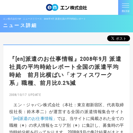
エン株式会社TOP
ニュースリリース
2008年9月 派遣社員の平均時給レポート
ニュース詳細
『[en]派遣のお仕事情報』
2008年9月 派遣
社員の平均時給レポート
全国の派遣平均
時給 前月比横ばい
「オフィスワーク
系」職種、前月比0.2%減
2008/10/17
エン・ジャパン株式会社（本社：東京都新宿区、代表取締
役社長：鈴木孝二）が運営する全国の派遣情報集合サイト
「[en]派遣のお仕事情報」
では、当サイトに掲載された全ての
職種
（※）
の求人情報をエリア別
（※）
に集計し、募集時の平
均時給分析を行っております。2008年9月の集計結果がまとま