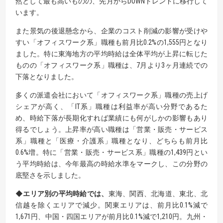
然として最も高いものの、先月からDOWNトレンドに移行して
います。
また景気の後退懸念から、企業のコスト削減の影響が受けや
すい「オフィスワーク系」職種も前月比0.2%の1,555円となり
ました。特に東海地方の平均時給は全体平均が上昇に転じた
ものの「オフィスワーク系」職種は、7月より3ヶ月連続での
下落となりました。
多くの派遣会社において「オフィスワーク系」職種の売上げ
シェアが高く、「IT系」職種は利益率が高い分野であるた
め、時給下落が長期化すれば業績にも何がしかの影響もあり
得るでしょう。上昇率が高い職種は「営業・販売・サービス
系」職種と「医療・介護系」職種となり、どちらも前月比
0.6%増。特に「営業・販売・サービス系」職種の1,439円とい
う平均時給は、今年最高の時給水準をマークし、この分野の
底堅さを示しました。
◆エリア別の平均時給では、
東海、関西、北海道、東北、北
信越を除くエリアで減少。関東エリアは、前月比0.1%減で
1,671円、中国・四国エリアが前月比0.1%減で1,210円。九州・