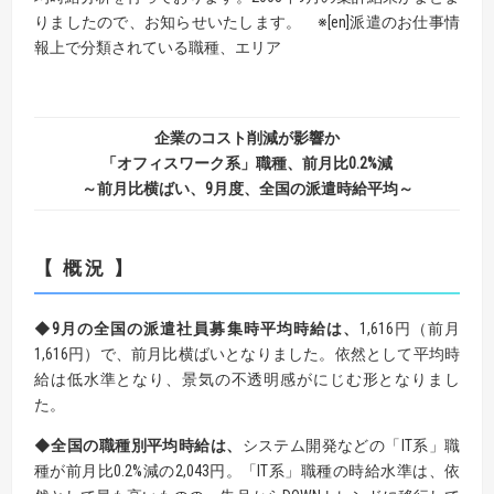
りましたので、お知らせいたします。
※
[en]派遣のお仕事情
報上で分類されている職種、エリア
企業のコスト削減が影響か
「オフィスワーク系」職種、前月比0.2%減
～前月比横ばい、9月度、全国の派遣時給平均～
【 概況 】
◆9月の全国の派遣社員募集時平均時給は、
1,616円（前月
1,616円）で、前月比横ばいとなりました。依然として平均時
給は低水準となり、景気の不透明感がにじむ形となりまし
た。
◆全国の職種別平均時給は、
システム開発などの「IT系」職
種が前月比0.2%減の2,043円。「IT系」職種の時給水準は、依