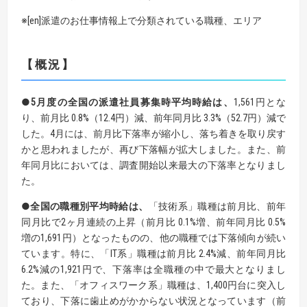
※[en]派遣のお仕事情報上で分類されている職種、エリア
【概況】
●5月度の全国の派遣社員募集時平均時給は、
1,561円とな
り、前月比 0.8%（12.4円）減、前年同月比 3.3%（52.7円）減で
した。4月には、前月比下落率が縮小し、落ち着きを取り戻す
かと思われましたが、再び下落幅が拡大しました。また、前
年同月比においては、調査開始以来最大の下落率となりまし
た。
●全国の職種別平均時給は、
「技術系」職種は前月比、前年
同月比で2ヶ月連続の上昇（前月比 0.1%増、前年同月比 0.5%
増の1,691円）となったものの、他の職種では下落傾向が続い
ています。特に、「IT系」職種は前月比 2.4%減、前年同月比
6.2%減の1,921円で、下落率は全職種の中で最大となりまし
た。また、「オフィスワーク系」職種は、1,400円台に突入し
ており、下落に歯止めがかからない状況となっています（前