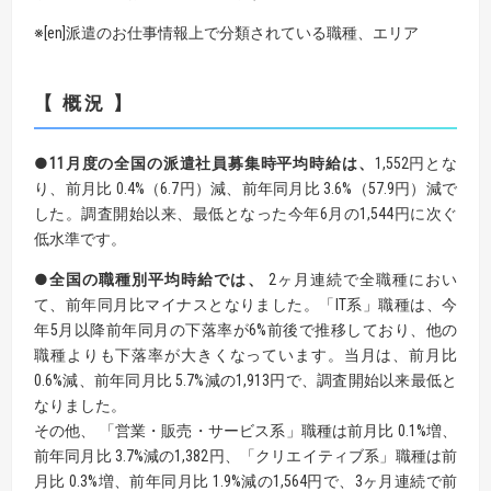
※[en]派遣のお仕事情報上で分類されている職種、エリア
【 概況 】
●11月度の全国の派遣社員募集時平均時給は、
1,552円とな
り、前月比 0.4%（6.7円）減、前年同月比 3.6%（57.9円）減で
した。調査開始以来、最低となった今年6月の1,544円に次ぐ
低水準です。
●全国の職種別平均時給では、
2ヶ月連続で全職種におい
て、前年同月比マイナスとなりました。「IT系」職種は、今
年5月以降前年同月の下落率が6%前後で推移しており、他の
職種よりも下落率が大きくなっています。当月は、前月比
0.6%減、前年同月比 5.7%減の1,913円で、調査開始以来最低と
なりました。
その他、 「営業・販売・サービス系」職種は前月比 0.1%増、
前年同月比 3.7%減の1,382円、「クリエイティブ系」職種は前
月比 0.3%増、前年同月比 1.9%減の1,564円で、3ヶ月連続で前