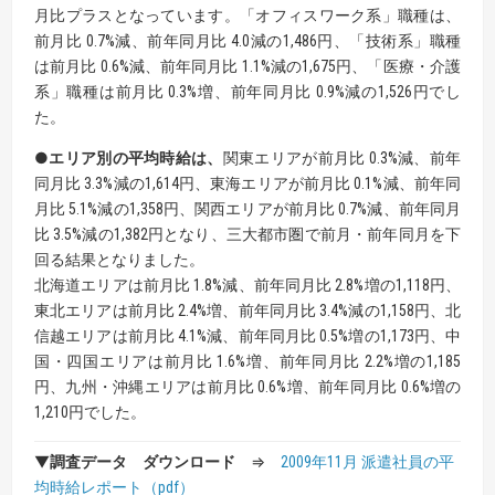
月比プラスとなっています。「オフィスワーク系」職種は、
前月比 0.7%減、前年同月比 4.0減の1,486円、「技術系」職種
は前月比 0.6%減、前年同月比 1.1%減の1,675円、「医療・介護
系」職種は前月比 0.3%増、前年同月比 0.9%減の1,526円でし
た。
●エリア別の平均時給は、
関東エリアが前月比 0.3%減、前年
同月比 3.3%減の1,614円、東海エリアが前月比 0.1%減、前年同
月比 5.1%減の1,358円、関西エリアが前月比 0.7%減、前年同月
比 3.5%減の1,382円となり、三大都市圏で前月・前年同月を下
回る結果となりました。
北海道エリアは前月比 1.8%減、前年同月比 2.8%増の1,118円、
東北エリアは前月比 2.4%増、前年同月比 3.4%減の1,158円、北
信越エリアは前月比 4.1%減、前年同月比 0.5%増の1,173円、中
国・四国エリアは前月比 1.6%増、前年同月比 2.2%増の1,185
円、九州・沖縄エリアは前月比 0.6%増、前年同月比 0.6%増の
1,210円でした。
▼
調査データ ダウンロード
⇒
2009年11月 派遣社員の平
均時給レポート（pdf）