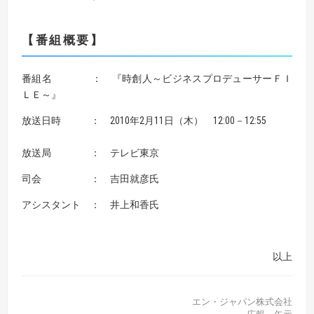
【番組概要】
番組名 ： 『時創人～ビジネスプロデューサーＦＩ
ＬＥ～』
放送日時 ： 2010年2月11日（木） 12:00－12:55
放送局 ： テレビ東京
司会 ： 吉田就彦氏
アシスタント ： 井上和香氏
以上
エン・ジャパン株式会社