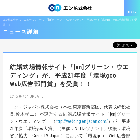
エン株式会社TOP
ニュースリリース
「[en]グリーン・ウエディング」が、平成21年度「環境goo Web広告部門賞」を受
賞！！
ニュース詳細
結婚式場情報サイト
「[en]グリーン・ウエ
ディング」が、
平成21年度「環境goo
Web広告部門賞」を受賞！！
2010/04/07
エン・ジャパン株式会社（本社:東京都新宿区、代表取締役社
長:鈴木孝二）が運営する結婚式場情報サイト「[en]グリー
ン・ウエディング」 （
http://wedding.en-japan.com/
）が、平成
21年度「環境goo大賞」（主催：NTTレゾナント／後援：環境
省／協力：Green TV Japan）において「環境goo Web広告部