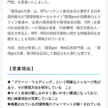
門賞」を受賞いたしました。
「環境goo大賞」は、NTTレゾナント株式会社が運営する日本
国内最大の”環境情報ポータルサイト”環境gooが消費者のエコ
ライフ推進や、企業の環境経営や環境保全活動、CSR（企業
の社会的責任）への取組み促進、行政機関・独立行政法人・
国立大学法人・NPO・NGOの持続可能性に関する情報発信を支
援することを目的に開催されています。
今回、当社が受賞した「環境goo Web広告部門賞」は、「環
境goo大賞」第10回を記念して創設された新たな賞です。
【受賞理由】
●「グリーン・ウエディング」という明確なメッセージ性が
あり、その実現方法を明示している こと
●サイト全体が親しみやすく使いやすい構成になっており、
特に検索項目が充実していること
●掲載されている式場情報のフォーマットが統一されている