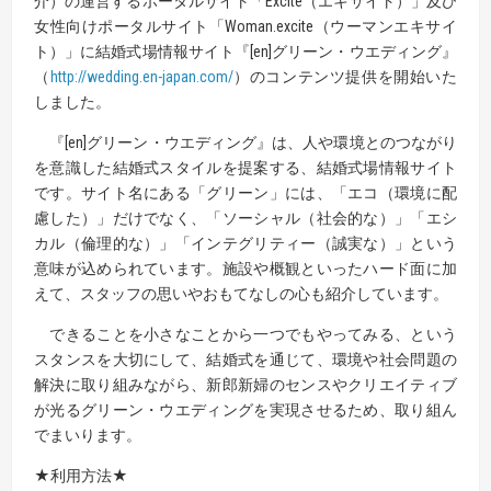
介）の運営するポータルサイト「Excite（エキサイト）」及び
女性向けポータルサイト「Woman.excite（ウーマンエキサイ
ト）」に結婚式場情報サイト『[en]グリーン・ウエディング』
（
http://wedding.en-japan.com/
）のコンテンツ提供を開始いた
しました。
『[en]グリーン・ウエディング』は、人や環境とのつながり
を意識した結婚式スタイルを提案する、結婚式場情報サイト
です。サイト名にある「グリーン」には、「エコ（環境に配
慮した）」だけでなく、「ソーシャル（社会的な）」「エシ
カル（倫理的な）」「インテグリティー（誠実な）」という
意味が込められています。施設や概観といったハード面に加
えて、スタッフの思いやおもてなしの心も紹介しています。
できることを小さなことから一つでもやってみる、という
スタンスを大切にして、結婚式を通じて、環境や社会問題の
解決に取り組みながら、新郎新婦のセンスやクリエイティブ
が光るグリーン・ウエディングを実現させるため、取り組ん
でまいります。
★利用方法★