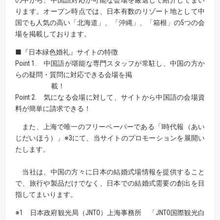
の中から、中国語対応が可能な会場を厳選して紹介してまい
ります。オープン時点では、日本有数のリゾート地として中
国でも人気の高い「北海道」、「沖縄」、「箱根」の5つの会
場を掲載しております。
■『日本緑色婚礼』サイトの特徴
Point 1. 中国語が堪能な専門スタッフが常駐し、中国の方か
らの疑問・質問に対応できる会場を掲
載！
Point 2. 気になる会場に対して、サイトから中国語の会場資
料が簡単に請求できる！
また、上海で唯一のフリーペーパーである「I時代報（あい
じだいほう）」※3にて、当サイトのプロモーションを展開い
たします。
当社は、中国の方々に日本の結婚式場情報を提供すること
で、旅行や製品だけでなく、日本での結婚式需要の創出を目
指してまいります。
※1 日本政府観光局（JNTO）上海事務所 「JNTO国際観光白