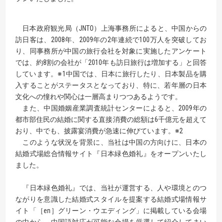
日本政府観光局（JNTO）上海事務所によると、中国からの
訪日客は、2008年、2009年の2年連続で100万人を突破してお
り、同事務所が中国の旅行会社を対象に実施したアンケート
では、約8割の会社が「2010年も訪日旅行は増加する」と回答
しています。※1中国では、日本に旅行したり、日本製品を購
入することがステータスとなっており、特に、若年層の日本
文化への憧れや関心は一層高まりつつあるようです。
また、中国婚姻産業調査統計センターによると、2009年の
都市部住民の結婚に関する直接消費の総額は6千億元を超えて
おり、中でも、披露宴消費が急速に伸びています。※2
このような状況を背景に、当社は中国の方向けに、日本の
結婚式場総合情報サイト『日本緑色婚礼』をオープンいたし
ました。
『日本緑色婚礼』では、当社が運営する、人や環境とのつ
ながりを意識した結婚式スタイルを提案する結婚式場情報サ
イト「［en］グリーン・ウエディング」に掲載している会場