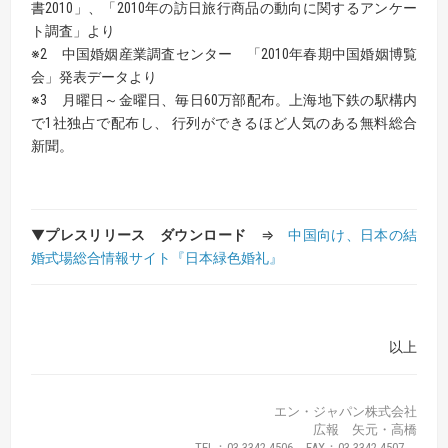
書2010」、「2010年の訪日旅行商品の動向に関するアンケー
ト調査」より
※2 中国婚姻産業調査センター 「2010年春期中国婚姻博覧
会」発表データより
※3 月曜日～金曜日、毎日60万部配布。上海地下鉄の駅構内
で1社独占で配布し、 行列ができるほど人気のある無料総合
新聞。
▼
プレスリリース ダウンロード
⇒
中国向け、日本の結
婚式場総合情報サイト『日本緑色婚礼』
以上
エン・ジャパン株式会社
広報 矢元・高橋
TEL：03-3342-4506 FAX：03-3342-4507