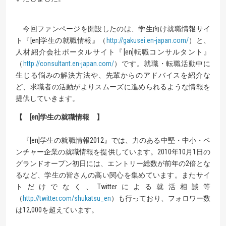
今回ファンページを開設したのは、学生向け就職情報サイ
ト『[en]学生の就職情報』（
http://gakusei.en-japan.com/
）と、
人材紹介会社ポータルサイト『[en]転職コンサルタント』
（
http://consultant.en-japan.com/
）です。就職・転職活動中に
生じる悩みの解決方法や、先輩からのアドバイスを紹介な
ど、求職者の活動がよりスムーズに進められるような情報を
提供していきます。
【 [en]学生の就職情報 】
『[en]学生の就職情報2012』では、力のある中堅・中小・ベ
ンチャー企業の就職情報を提供しています。2010年10月1日の
グランドオープン初日には、エントリー総数が前年の2倍とな
るなど、学生の皆さんの高い関心を集めています。またサイ
トだけでなく、Twitterによる就活相談等
（
http://twitter.com/shukatsu_en
）も行っており、フォロワー数
は12,000を超えています。