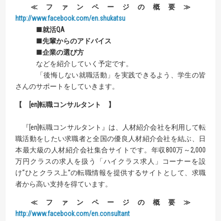
≪ファンページの概要≫
http://www.facebook.com/en.shukatsu
■就活QA
■先輩からのアドバイス
■企業の選び方
などを紹介していく予定です。
「後悔しない就職活動」を実践できるよう、学生の皆
さんのサポートをしていきます。
【 [en]転職コンサルタント 】
『[en]転職コンサルタント』は、人材紹介会社を利用して転
職活動をしたい求職者と全国の優良人材紹介会社を結ぶ、日
本最大級の人材紹介会社集合サイトです。年収800万～2,000
万円クラスの求人を扱う「ハイクラス求人」コーナーを設
け“ひとクラス上”の転職情報を提供するサイトとして、求職
者から高い支持を得ています。
≪ファンページの概要≫
http://www.facebook.com/en.consultant