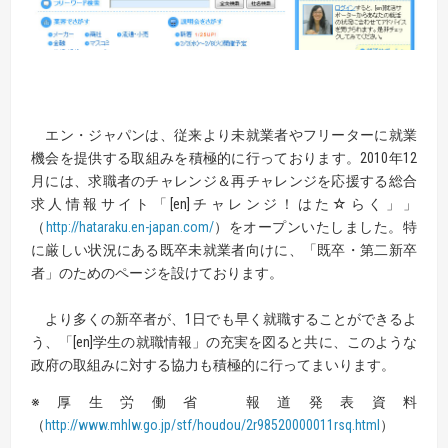
エン・ジャパンは、従来より未就業者やフリーターに就業
機会を提供する取組みを積極的に行っております。2010年12
月には、求職者のチャレンジ＆再チャレンジを応援する総合
求人情報サイト「[en]チャレンジ！はた☆らく」」
（
http://hataraku.en-japan.com/
）をオープンいたしました。特
に厳しい状況にある既卒未就業者向けに、「既卒・第二新卒
者」のためのページを設けております。
より多くの新卒者が、1日でも早く就職することができるよ
う、「[en]学生の就職情報」の充実を図ると共に、このような
政府の取組みに対する協力も積極的に行ってまいります。
※厚生労働省 報道発表資料
（
http://www.mhlw.go.jp/stf/houdou/2r98520000011rsq.html
）