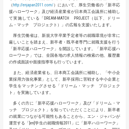
（
http://enjapan2011.com/
）において、厚生労働省の「新卒応
援ハローワーク」及び経済産業省が日本商工会議所に補助し
て実施している「DREAM-MATCH PROJECT（以下、ドリー
ム・マッチ プロジェクト）」の広報を支援いたします。
厚生労働省は、新規大学卒業予定者等の就職環境が非常に
厳しいことを踏まえ、新卒者・既卒者専門に就職支援を行う
「新卒応援ハローワーク」を開設しています。「新卒応援ハ
ローワーク」では、全国各地の求人情報の検索の他、履歴書
の作成面談や面接指導等も行っています。
また、経済産業省も、日本商工会議所に補助し、「中小企
業採用力強化事業」として、新卒採用に苦戦する中小企業と
学生をマッチングさせる「ドリーム・マッチ プロジェク
ト」を実施しています。
多くの方に「新卒応援ハローワーク」及び「ドリーム・マ
ッチ プロジェクト」を知っていただくことにより、新卒者
の就業につながる可能性もあることから、エン・ジャパンが
運営する「[en]学生の就職情報2011」に「新卒ハローワーク」