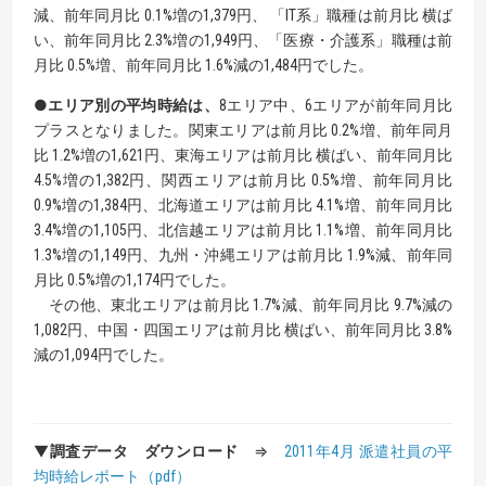
減、前年同月比 0.1%増の1,379円、 「IT系」職種は前月比 横ば
い、前年同月比 2.3%増の1,949円、「医療・介護系」職種は前
月比 0.5%増、前年同月比 1.6%減の1,484円でした。
●エリア別の平均時給は、
8エリア中、6エリアが前年同月比
プラスとなりました。関東エリアは前月比 0.2%増、前年同月
比 1.2%増の1,621円、東海エリアは前月比 横ばい、前年同月比
4.5%増の1,382円、関西エリアは前月比 0.5%増、前年同月比
0.9%増の1,384円、北海道エリアは前月比 4.1%増、前年同月比
3.4%増の1,105円、北信越エリアは前月比 1.1%増、前年同月比
1.3%増の1,149円、九州・沖縄エリアは前月比 1.9%減、前年同
月比 0.5%増の1,174円でした。
その他、東北エリアは前月比 1.7%減、前年同月比 9.7%減の
1,082円、中国・四国エリアは前月比 横ばい、前年同月比 3.8%
減の1,094円でした。
▼
調査データ ダウンロード
⇒
2011年4月 派遣社員の平
均時給レポート（pdf）