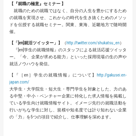
【『就職の極意』セミナー 】
就職のための就職ではなく、自分の人生を豊かにするため
の就職を実現させ、これからの時代を生き抜くためのメソッ
ドを伝授する就職セミナー。関東、東海、近畿地方で随時開
催。
【「[en]就活ツイッター」】
（
http://twitter.com/shukatsu_en
）
『[en]学生の就職情報』のスタッフによる就活応援ツイッタ
ー。「今、企業が求める能力」といった採用現場の生の声や
就活ノウハウを発信。
【『［en］学生の就職情報』について】
http://gakusei.en-
japan.com/
大学生・大学院生・短大生・専門学生を対象とした、力のあ
る中堅・中小・ベンチャー企業に特化した求人情報を掲載し
ている学生向け就職情報サイト。イメージ先行の就職活動を
行いがちな学生に対し、規模や知名度では計り知れない企業
の「力」を5つの項目で紹介し、仕事理解を深めます。