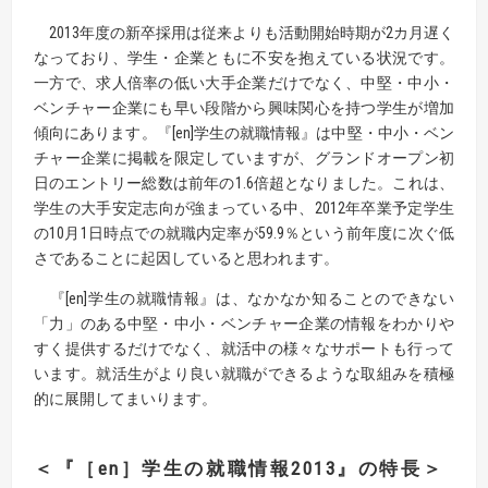
2013年度の新卒採用は従来よりも活動開始時期が2カ月遅く
なっており、学生・企業ともに不安を抱えている状況です。
一方で、求人倍率の低い大手企業だけでなく、中堅・中小・
ベンチャー企業にも早い段階から興味関心を持つ学生が増加
傾向にあります。『[en]学生の就職情報』は中堅・中小・ベン
チャー企業に掲載を限定していますが、グランドオープン初
日のエントリー総数は前年の1.6倍超となりました。これは、
学生の大手安定志向が強まっている中、2012年卒業予定学生
の10月1日時点での就職内定率が59.9％という前年度に次ぐ低
さであることに起因していると思われます。
『[en]学生の就職情報』は、なかなか知ることのできない
「力」のある中堅・中小・ベンチャー企業の情報をわかりや
すく提供するだけでなく、就活中の様々なサポートも行って
います。就活生がより良い就職ができるような取組みを積極
的に展開してまいります。
＜『［en］学生の就職情報2013』の特長＞