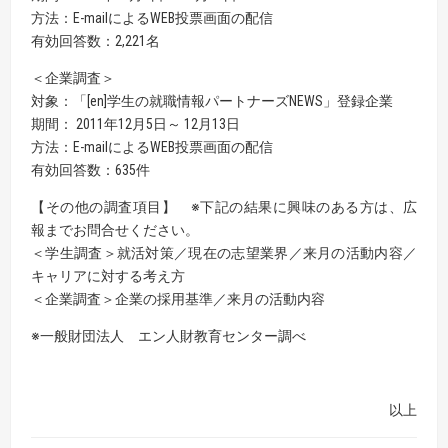
方法：E-mailによるWEB投票画面の配信
有効回答数：2,221名
＜企業調査＞
対象：「[en]学生の就職情報パートナーズNEWS」登録企業
期間： 2011年12月5日～ 12月13日
方法：E-mailによるWEB投票画面の配信
有効回答数：635件
【その他の調査項目】 ※下記の結果に興味のある方は、広
報までお問合せください。
＜学生調査＞就活対策／現在の志望業界／来月の活動内容／
キャリアに対する考え方
＜企業調査＞企業の採用基準／来月の活動内容
※一般財団法人 エン人財教育センター調べ
以上