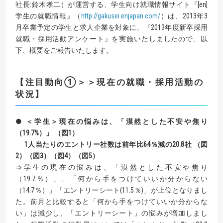
社長:鈴木孝二）が運営する、学生向け就職情報サイト『[en]
学生の就職情報』（
http://gakusei.enjapan.com/
）は、2013年3
月卒業予定の学生と求人企業を対象に、『2013年度新卒採用
就職・採用活動アンケート』を実施いたしましたので、以
下、概要をご報告いたします。
【注目動向①＞＞現在の就職・採用活動の
状況】
● ＜学生＞現在の悩みは、「漠然とした不安や焦り
（19.7%）」 （図1）
1人当たりのエントリー社数は前年比64％減の20.8社 （図
2）（図3）（図4）（図5）
⇒学生の現在の悩みは、「漠然とした不安や焦り
（19.7％）」、「何から手をつけていいか分からない
（14.7％）」「エントリーシート(11.5％)」が上位となりまし
た。前月と比較すると「何から手をつけていいか分からな
い」は減少し、「エントリーシート」の悩みが増加しまし