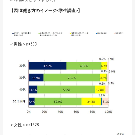
【図13:働き方のイメージ<学生調査>】
＜男性＞n=593
＜女性＞n=1628