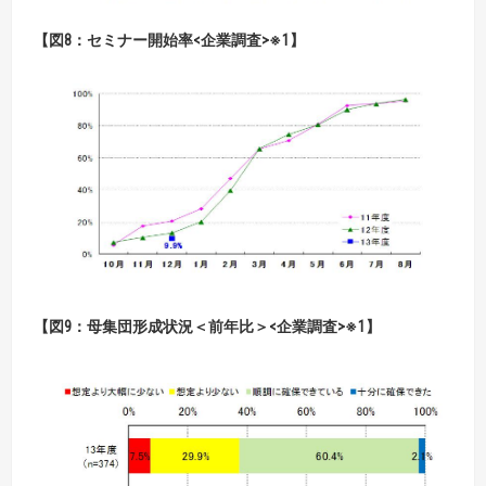
【図8：セミナー開始率<企業調査>※1】
【図9：母集団形成状況＜前年比＞<企業調査>※1】