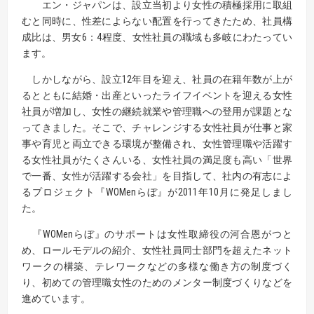
エン・ジャパンは、設立当初より女性の積極採用に取組
むと同時に、性差によらない配置を行ってきたため、社員構
成比は、男女6：4程度、女性社員の職域も多岐にわたってい
ます。
しかしながら、設立12年目を迎え、社員の在籍年数が上が
るとともに結婚・出産といったライフイベントを迎える女性
社員が増加し、女性の継続就業や管理職への登用が課題とな
ってきました。そこで、チャレンジする女性社員が仕事と家
事や育児と両立できる環境が整備され、女性管理職や活躍す
る女性社員がたくさんいる、女性社員の満足度も高い「世界
で一番、女性が活躍する会社」を目指して、社内の有志によ
るプロジェクト『WOMenらぼ』が2011年10月に発足しまし
た。
『WOMenらぼ』のサポートは女性取締役の河合恩がつと
め、ロールモデルの紹介、女性社員同士部門を超えたネット
ワークの構築、テレワークなどの多様な働き方の制度づく
り、初めての管理職女性のためのメンター制度づくりなどを
進めています。