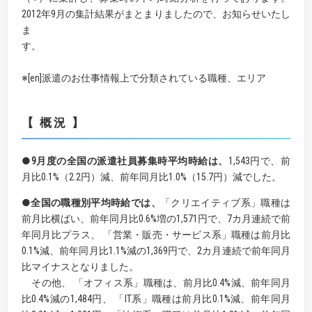
2012年9月の集計結果がまとまりましたので、お知らせいたし
ま
す。
※[en]派遣のお仕事情報上で分類されている職種、エリア
【 概況 】
●9月度の全国の派遣社員募集時平均時給は、
1,543円で、前
月比0.1%（2.2円）減、前年同月比1.0%（15.7円）減でした。
●全国の職種別平均時給では、
「クリエイティブ系」職種は
前月比横ばい、前年同月比0.6%増の1,571円で、7カ月連続で前
年同月比プラス、 「営業・販売・サービス系」職種は前月比
0.1%減、前年同月比1.1%減の1,369円で、2カ月連続で前年同月
比マイナスとなりました。
その他、 「オフィス系」職種は、前月比0.4%減、前年同月
比0.4%減の1,484円、 「IT系」職種は前月比0.1%減、前年同月