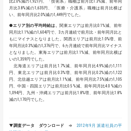
比2.0%減の1,921円、「技術系」職種は前月比1.3%減、前年同
月比3.8%減の1,635円、「医療・介護系」職種は前月比横ば
い、前年同月比2.0%減の1,449円でした。
●エリア別の平均時給は、
関東エリアは前月比0.1%減、前年
同月比1.1%減の1,604円で、3カ月連続で前月比・前年同月比と
もにマイナスとなりました。関西エリアは前月比1.0%増、前
年同月比0.3%減の1,376円で、6カ月連続で前年同月比マイナス
となりました。東海エリアは前月比1.1%減、前年同月比横ば
いの1,359円でした。
北海道エリアは前月比1.7%減、前年同月比4.9%減の1,111
円、東北エリアは前月比0.3%増、前年同月比0.2%減の1,122
円、北信越エリアは前月比1.1%減、前年同月比7.5%減の1,105
円、中国・四国エリアは前月比0.5 %減、前年同月比4.0 %減の
1,094円、九州・沖縄エリアは前月比1.8%増、前年同月比1.8%
減の1,170円でした。
▼
調査データ ダウンロード
⇒
2012年9月 派遣社員の平