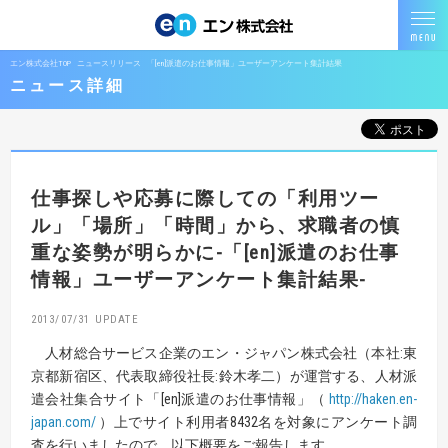
エン株式会社TOP
ニュースリリース
「[en]派遣のお仕事情報」ユーザーアンケート集計結果
ニュース詳細
仕事探しや応募に際しての「利用ツー
ル」「場所」「時間」から、
求職者の慎
重な姿勢が明らかに
-「[en]派遣のお仕事
情報」ユーザーアンケート集計結果-
2013/07/31
人材総合サービス企業のエン・ジャパン株式会社（本社:東
京都新宿区、代表取締役社長:鈴木孝二）が運営する、人材派
遣会社集合サイト「[en]派遣のお仕事情報」（
http://haken.en-
japan.com/
）上でサイト利用者8432名を対象にアンケート調
査を行いましたので、以下概要をご報告します。