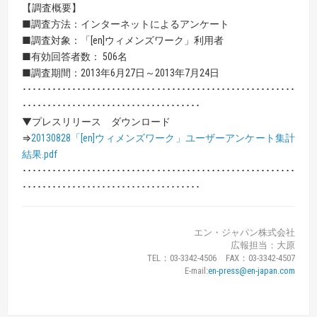
【調査概要】
■調査方法：インターネットによるアンケート
■調査対象：「[en]ウィメンズワーク」利用者
■有効回答者数： 506名
■調査期間：2013年6月27日～2013年7月24日
･･･････････････････････････････････････････････････････
････････････････････････････････････
▼プレスリリース ダウンロード
⇒
20130828「[en]ウィメンズワーク」ユーザーアンケート集計
結果.pdf
･･･････････････････････････････････････････････････････
････････････････････････････････････
エン・ジャパン株式会社
広報担当：大原
TEL：03-3342-4506 FAX：03-3342-4507
E-mail:
en-press@en-japan.com