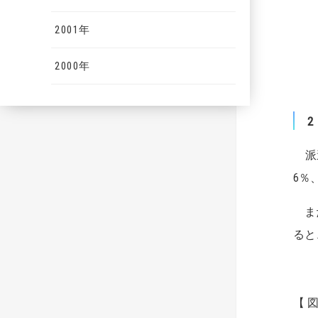
2001年
2000年
派遣
6％
また
ると
【 