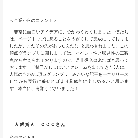
＜企業からのコメント＞
非常に面白いアイデアに、心がわくわくしました！僕たち
は、ページトップに戻ることをうざくして完成にしておりま
したが、まだその先があったんだな…と思わされました。この
頂点グランプリに関しましては、イベント性と収益性の二観
点から考えられておりますので、是非導入出来ればと思って
おります！「椅子がしょぼいとクレームを出してきた5人に、
人気のものが…頂点グランプリ」みたいな記事を一本リリース
してから実行に移せればより具体的に楽しめるかと思いま
す！本当に、有難うございました！
★銀賞★ ＣＣＣさん
企画タイトル