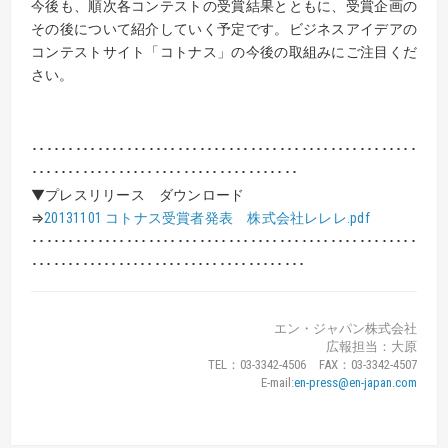
今後も、順次各コンテストの受賞結果とともに、受賞企画の
その後について紹介していく予定です。ビジネスアイデアの
コンテストサイト「コトナス」の今後の取組みにご注目くだ
さい。
･････････････････････････････････････････････････････
･････････････････････････････････････
▼プレスリリース ダウンロード
⇒
20131101 コトナス受賞者発表 株式会社レレレ.pdf
･････････････････････････････････････････････････････
･･････････････････････････････････････
エン・ジャパン株式会社
広報担当：大原
TEL：03-3342-4506 FAX：03-3342-4507
E-mail:
en-press@en-japan.com