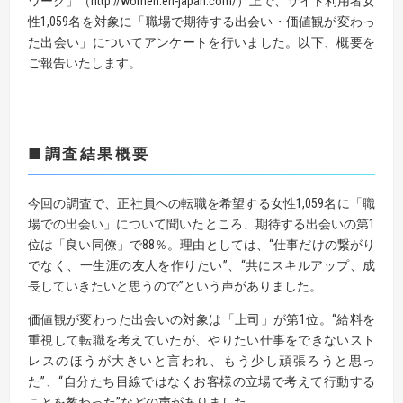
ワーク」（http://women.en-japan.com/）上で、サイト利用者女
性1,059名を対象に「職場で期待する出会い・価値観が変わっ
た出会い」についてアンケートを行いました。以下、概要を
ご報告いたします。
■調査結果概要
今回の調査で、正社員への転職を希望する女性1,059名に「職
場での出会い」について聞いたところ、期待する出会いの第1
位は「良い同僚」で88％。理由としては、“仕事だけの繋がり
でなく、一生涯の友人を作りたい”、“共にスキルアップ、成
長していきたいと思うので”という声がありました。
価値観が変わった出会いの対象は「上司」が第1位。“給料を
重視して転職を考えていたが、やりたい仕事をできないスト
レスのほうが大きいと言われ、もう少し頑張ろうと思っ
た”、“自分たち目線ではなくお客様の立場で考えて行動する
ことを教わった”などの声がありました。