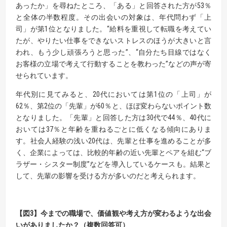
あったか」を尋ねたところ、「ある」と回答された方が53％
と全体の半数程度。その出会いの対象は、年代問わず「上
司」が第1位となりました。“給料を重視して転職を考えてい
たが、やりたい仕事をできないストレスのほうが大きいと言
われ、もう少し頑張ろうと思った”、“自分たち目線ではなく
お客様の立場で考えて行動することを教わった”などの声が寄
せられています。
年代別に見てみると、20代においては第1位の「上司」が
62％、第2位の「先輩」が60％と、ほぼ変わらないポイント数
となりました。「先輩」と回答した方は30代で44％、40代に
おいては37％と年齢を重ねるごとに低くなる傾向にありま
す。社会人経験の浅い20代は、先輩と仕事を進めることが多
く、企業によっては、比較的年齢の近い先輩とペアを組む“ブ
ラザー・シスター制度”などを導入しているケースも。結果と
して、先輩の影響を受ける方が多いのだと考えられます。
【図3】今までの職場で、価値観や考え方が変わるような出会
いがありましたか？（複数回答可）