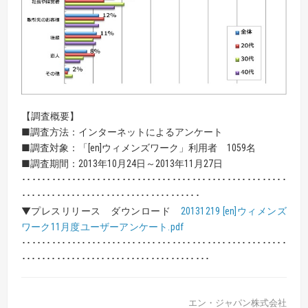
【調査概要】
■調査方法：インターネットによるアンケート
■調査対象：「[en]ウィメンズワーク」利用者 1059名
■調査期間：2013年10月24日～2013年11月27日
･････････････････････････････････････････････････････
････････････････････････････････････
▼プレスリリース ダウンロード
20131219 [en]ウィメンズ
ワーク11月度ユーザーアンケート.pdf
･････････････････････････････････････････････････････
･･････････････････････････････････････
エン・ジャパン株式会社