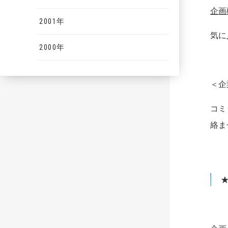
企画
2001年
気に
2000年
＜企
コミ
絡ま