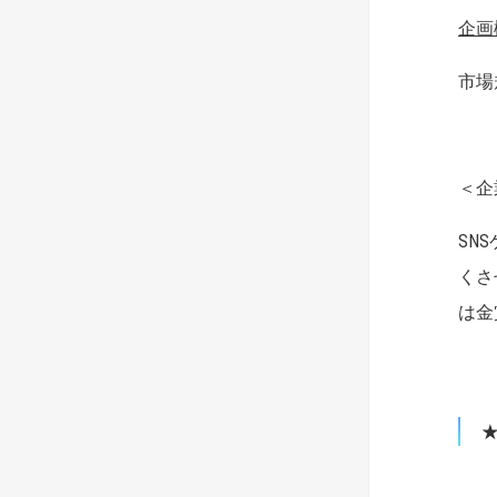
企画
市場
＜企
SN
くさ
は金