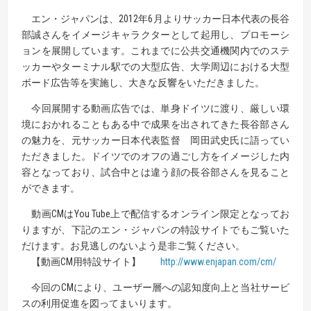
エン・ジャパンは、2012年6月よりサッカー日本代表の長谷
部誠さんをイメージキャラクターとして起用し、プロモーシ
ョンを展開しています。これまでに公共交通機関内でのステ
ッカーやターミナル駅での大型広告、大学周辺における大型
ボード広告等を実施し、大きな反響をいただきました。
今回展開する動画広告では、単身ドイツに渡り、厳しい環
境におかれることもある中で成果を出されてきた長谷部さん
の魅力を、元サッカー日本代表監督 岡田武史氏に語ってい
ただきました。ドイツでのオフの過ごし方をイメージした内
容となっており、試合中とは違う顔の長谷部さんを見ること
ができます。
動画CMはYou Tube上で配信するオンライン限定となってお
りますが、下記のエン・ジャパンの特設サイトでもご覧いた
だけます。お見逃しのないよう是非ご覧ください。
【動画CM用特設サイト】
http://www.enjapan.com/cm/
今回のCMにより、ユーザー層への認知度向上と当社サービ
スの利用促進を図ってまいります。