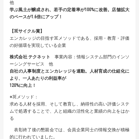
他
学ぶ風土が醸成され、若手の定着率が100%に改善。店舗拡大
のペースが1.6倍にアップ！
【3Eサイクル賞】
エンカレッジの目指す3Eメソッドである、採用・教育・評価
の好循環を実現している企業
株式会社 テクネット
事業内容：情報システム部門のインソ
ーシングサービス 他
自社の人事制度とエンカレッジを連動。人材育成の仕組化に
より、一人あたりの利益率が
120%に向上！
※3Eメソッド：
求める人材を採用、そして教育し、納得性の高い評価システ
ムで処遇することで、人と組織の活性化と業績の向上をはか
る
表彰終了後の懇親会では、会員企業同士の情報交換が積極
的に行われていました。