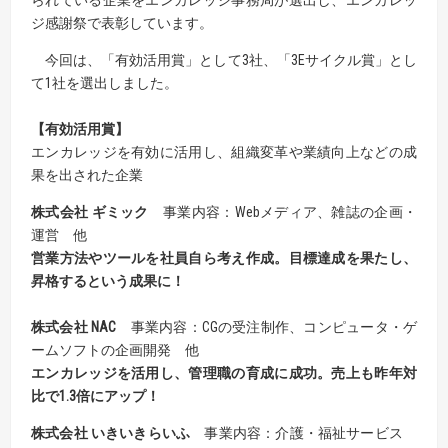
られている企業をエンカレッジ事務局が選出し、エンカレッ
ジ感謝祭で表彰しています。
今回は、「有効活用賞」として3社、「3Eサイクル賞」とし
て1社を選出しました。
【有効活用賞】
エンカレッジを有効に活用し、組織変革や業績向上などの成
果を出された企業
株式会社 ギミック
事業内容：Webメディア、雑誌の企画・
運営 他
営業方法やツールを社員自ら考え作成。目標達成を果たし、
昇格するという成果に！
株式会社 NAC
事業内容：CGの受注制作、コンピュータ・ゲ
ームソフトの企画開発 他
エンカレッジを活用し、管理職の育成に成功。売上も昨年対
比で1.3倍にアップ！
株式会社 いきいきらいふ
事業内容：介護・福祉サービス