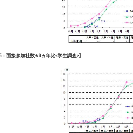
5：面接参加社数※3ヵ年比<学生調査>】