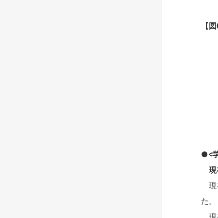
【図
●<
現在
現在
た。
現在