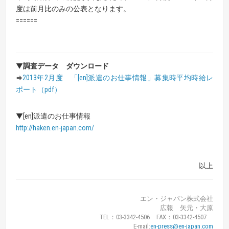
度は前月比のみの公表となります。
======
▼
調査データ ダウンロード
⇒
2013年2月度 「[en]派遣のお仕事情報」募集時平均時給レ
ポート（pdf）
▼[en]派遣のお仕事情報
http://haken.en-japan.com/
以上
エン・ジャパン株式会社
広報 矢元・大原
TEL：03-3342-4506 FAX：03-3342-4507
E-mail:
en-press@en-japan.com