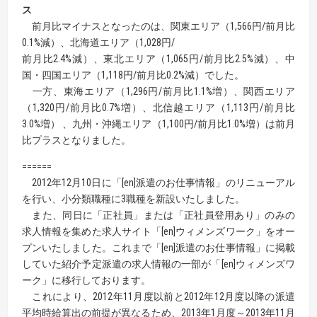
ス
前月比マイナスとなったのは、関東エリア（1,566円/前月比
0.1%減）、北海道エリア（1,028円/
前月比2.4%減）、東北エリア（1,065円/前月比2.5%減）、中
国・四国エリア（1,118円/前月比0.2%減）でした。
一方、東海エリア（1,296円/前月比1.1%増）、関西エリア
（1,320円/前月比0.7%増）、北信越エリア（1,113円/前月比
3.0%増） 、九州・沖縄エリア（1,100円/前月比1.0%増）は前月
比プラスとなりました。
======
2012年12月10日に「[en]派遣のお仕事情報」のリニューアル
を行い、小分類職種に3職種を新設いたしました。
また、同日に「正社員」または「正社員登用あり」のみの
求人情報を集めた求人サイト「[en]ウィメンズワーク」をオー
プンいたしました。これまで「[en]派遣のお仕事情報」に掲載
していた紹介予定派遣の求人情報の一部が「[en]ウィメンズワ
ーク」に移行しております。
これにより、2012年11月度以前と2012年12月度以降の派遣
平均時給算出の前提が異なるため、2013年1月度～2013年11月