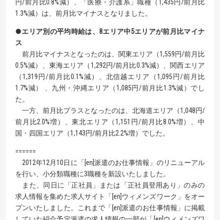
円/前月比0.8%減）、「医療・介護系」職種（1,435円/前月比
1.3%減）は、前月比マイナスとなりました。
●エリア別の平均時給は、8エリア中5エリアが前月比マイナ
ス
前月比マイナスとなったのは、関東エリア（1,559円/前月比
0.5%減）、東海エリア（1,292円/前月比0.3%減）、関西エリア
（1,319円/前月比0.1%減）、北信越エリア（1,095円/前月比
1.7%減） 、九州・沖縄エリア（1,085円/前月比1.3%減）でし
た。
一方、前月比プラスとなったのは、北海道エリア（1,048円/
前月比2.0%増）、東北エリア（1,151円/前月比8.0%増）、中
国・四国エリア（1,143円/前月比2.2%増）でした。
======
2012年12月10日に「[en]派遣のお仕事情報」のリニューアル
を行い、小分類職種に3職種を新設いたしました。
また、同日に「正社員」または「正社員登用あり」のみの
求人情報を集めた求人サイト「[en]ウィメンズワーク」をオー
プンいたしました。これまで「[en]派遣のお仕事情報」に掲載
していた紹介予定派遣の求人情報の一部が「[en]ウィメンズワ