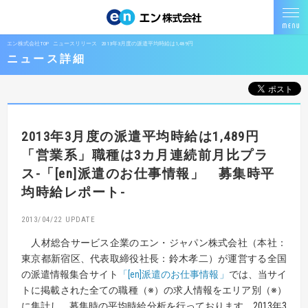
エン株式会社TOP
ニュースリリース
2013年3月度の派遣平均時給は1,489円
ニュース詳細
2013年3月度の派遣平均時給は1,489円
「営業系」職種は3カ月連続前月比プラ
ス
-「[en]派遣のお仕事情報」 募集時平
均時給レポート-
2013/04/22
人材総合サービス企業のエン・ジャパン株式会社（本社：
東京都新宿区、代表取締役社長：鈴木孝二）が運営する全国
の派遣情報集合サイト
「[en]派遣のお仕事情報」
では、当サイ
トに掲載された全ての職種（※）の求人情報をエリア別（※）
に集計し、募集時の平均時給分析を行っております。2013年3